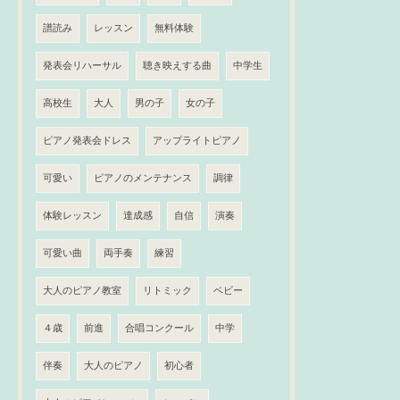
譜読み
レッスン
無料体験
発表会リハーサル
聴き映えする曲
中学生
高校生
大人
男の子
女の子
ピアノ発表会ドレス
アップライトピアノ
可愛い
ピアノのメンテナンス
調律
体験レッスン
達成感
自信
演奏
可愛い曲
両手奏
練習
大人のピアノ教室
リトミック
ベビー
４歳
前進
合唱コンクール
中学
伴奏
大人のピアノ
初心者