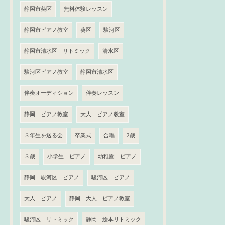
静岡市葵区
無料体験レッスン
静岡市ピアノ教室
葵区
駿河区
静岡市清水区 リトミック
清水区
駿河区ピアノ教室
静岡市清水区
伴奏オーディション
伴奏レッスン
静岡 ピアノ教室
大人 ピアノ教室
３年生を送る会
卒業式
合唱
2歳
３歳
小学生 ピアノ
幼稚園 ピアノ
静岡 駿河区 ピアノ
駿河区 ピアノ
大人 ピアノ
静岡 大人 ピアノ教室
駿河区 リトミック
静岡 絵本リトミック