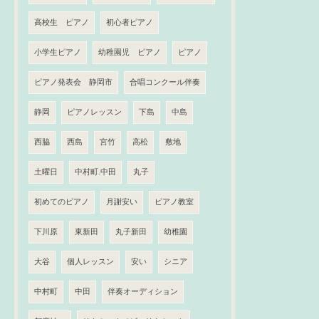
高校生 ピアノ
初心者ピアノ
小学生ピアノ
幼稚園児 ピアノ
ピアノ
ピアノ発表会 静岡市
合唱コンクール伴奏
静岡
ピアノレッスン
下島
中島
西脇
西島
宮竹
高松
敷地
土曜日
中村町.中田
丸子
初めてのピアノ
月謝安い
ピアノ教室
下川原
東新田
丸子新田
幼稚園
大谷
個人レッスン
安い
シニア
中村町
中田
伴奏オーディション