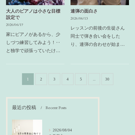
大人のピアノは小さな目標
連弾の面白さ
設定で
2026/06/13
2026/06/17
レッスンの前後の生徒さん
家にピアノがあるから、少
同士で弾き合い会をした
しづつ練習してみよう！‥
り、連弾の合わせが始まり
と独学で頑張っていたけれ
ました家でリラックスして
どなかなか上達しないリズ
弾くのとは違って、ソロは
ムや音符が少し解らない、
皆誰もが、うまく弾けな
合ってるのか間違っている
い、緊張した、沢山間違え
1
2
3
4
5
...
30
のか判らない‥1人だとやっ
ちゃった‥と言います連弾
ぱり完成しない‥とお問…
も…
最近の投稿
Recent Posts
2026/08/04