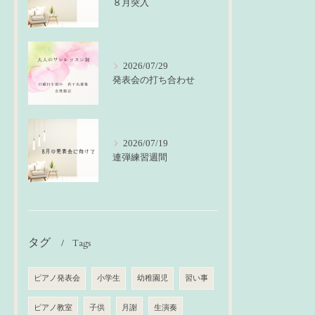
８月突入
2026/07/29
発表会の打ち合わせ
2026/07/19
連弾練習週間
タグ
Tags
ピアノ発表会
小学生
幼稚園児
習い事
ピアノ教室
子供
月謝
生演奏