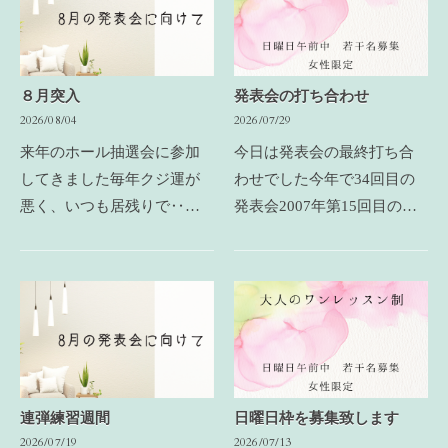
８月突入
発表会の打ち合わせ
2026/08/04
2026/07/29
来年のホール抽選会に参加
今日は発表会の最終打ち合
してきました毎年クジ運が
わせでした今年で34回目の
悪く、いつも居残りで‥今
発表会2007年第15回目の発
年もそうなるだろうなと思
表会からお世話になってい
いながら、駐車場から徒歩
る会場です生徒さんたちの
で会場に向かうと、駅に到
拘束時間を短くするために2
着するためにゆっくりスピ
部制に美容師さんが控室で
ードで走る新幹線が‥よ…
ヘアセットをしてくれ…
連弾練習週間
日曜日枠を募集致します
2026/07/19
2026/07/13