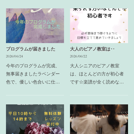
日にレッスンに来て頂いて
平日午前中のレッスンにな
いますほとんどの方が初心
ります常時募集しています
者です『ド』がどこにある
体験レッスンもできますの
か分からないレベルの方…
で、お気軽にお問い合わ
せ…
プログラムが届きました
大人のピアノ教室は‥
2026/06/24
2026/06/22
今年のプログラムが完成、
大人シニアのピアノ教室
無事届きましたラベンダー
は、ほとんどの方が初心者
色で、優しい色合いに仕上
です☆楽譜が全く読めない
がっていて、今年もとても
☆両手で弾いたことがない
綺麗今年で34回目生徒さん
☆どこの『ド』を弾けばい
のお母さんの中には、産ま
いのか分からないこんな自
れる前からﾜﾀｼは発表会を開
分でも弾けるようになるの
いているのかもしれな…
かな‥と心配されながらい
ら…