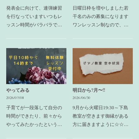
発表会に向けて、連弾練習
日曜日枠を増やしました若
を行なっていますいつもレ
干名のみの募集になります
ッスン時間がバラバラで、
ワンレッスン制なので、来
合わせたことがないグルー
たい日にレッスンが出来ま
プです相手の音が聴こえる
す30分2000円45分3000円に
と、自分の弾くタイミング
なりますお問い合わせは電
がズレたりミスタッチが増
話ではお断りしていますメ
えたり‥そう簡単には完…
ールでお願いいたします
やってみる
明日から7月〜!!
2026/07/08
2026/06/30
子育てが一段落して自分の
9月から火曜日19:30～下島
時間ができたり、前々から
教室が空きます御縁がある
やってみたかったという
方に届きますように☆☆☆
方々が、パートのお休みの
大人シニアのピアノ教室は