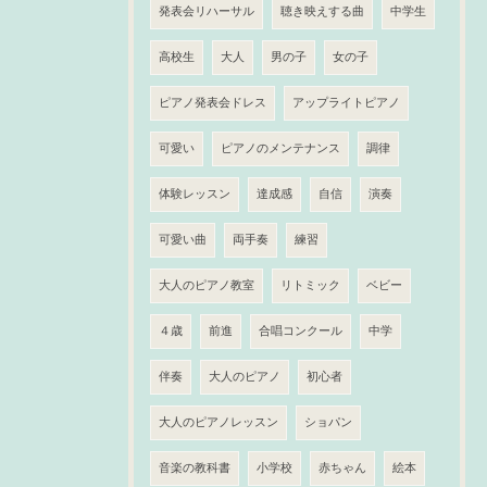
発表会リハーサル
聴き映えする曲
中学生
高校生
大人
男の子
女の子
ピアノ発表会ドレス
アップライトピアノ
可愛い
ピアノのメンテナンス
調律
体験レッスン
達成感
自信
演奏
可愛い曲
両手奏
練習
大人のピアノ教室
リトミック
ベビー
４歳
前進
合唱コンクール
中学
伴奏
大人のピアノ
初心者
大人のピアノレッスン
ショパン
音楽の教科書
小学校
赤ちゃん
絵本