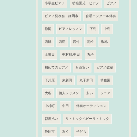
小学生ピアノ
幼稚園児 ピアノ
ピアノ
ピアノ発表会 静岡市
合唱コンクール伴奏
静岡
ピアノレッスン
下島
中島
西脇
西島
宮竹
高松
敷地
土曜日
中村町.中田
丸子
初めてのピアノ
月謝安い
ピアノ教室
下川原
東新田
丸子新田
幼稚園
大谷
個人レッスン
安い
シニア
中村町
中田
伴奏オーディション
都度払い
リトミックベビーリトミック
静岡市
近く
子ども