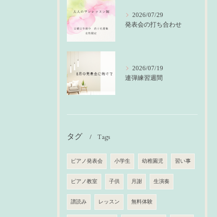
2026/07/29
発表会の打ち合わせ
2026/07/19
連弾練習週間
タグ
Tags
ピアノ発表会
小学生
幼稚園児
習い事
ピアノ教室
子供
月謝
生演奏
譜読み
レッスン
無料体験