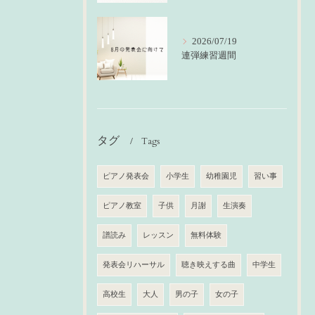
2026/07/19
連弾練習週間
タグ
Tags
ピアノ発表会
小学生
幼稚園児
習い事
ピアノ教室
子供
月謝
生演奏
譜読み
レッスン
無料体験
発表会リハーサル
聴き映えする曲
中学生
高校生
大人
男の子
女の子