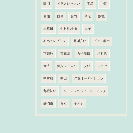
静岡
ピアノレッスン
下島
中島
西脇
西島
宮竹
高松
敷地
土曜日
中村町.中田
丸子
初めてのピアノ
月謝安い
ピアノ教室
下川原
東新田
丸子新田
幼稚園
大谷
個人レッスン
安い
シニア
中村町
中田
伴奏オーディション
都度払い
リトミックベビーリトミック
静岡市
近く
子ども