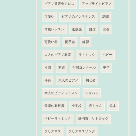
ピアノ発表会ドレス
アップライトピアノ
可愛い
ピアノのメンテナンス
調律
体験レッスン
達成感
自信
演奏
可愛い曲
両手奏
練習
大人のピアノ教室
リトミック
ベビー
４歳
前進
合唱コンクール
中学
伴奏
大人のピアノ
初心者
大人のピアノレッスン
ショパン
音楽の教科書
小学校
赤ちゃん
絵本
ベビーリトミック
静岡市 リトミック
クリスマス
クリスマスソング