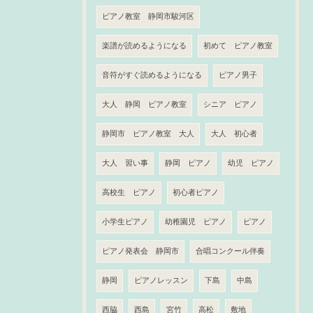
ピアノ教室 静岡市駿河区
楽譜が読めるようになる
初めて ピアノ教室
音符がすぐ読めるようになる
ピアノ男子
大人 静岡 ピアノ教室
シニア ピアノ
静岡市 ピアノ教室 大人
大人 初心者
大人 習い事
静岡 ピアノ
幼児 ピアノ
高校生 ピアノ
初心者ピアノ
小学生ピアノ
幼稚園児 ピアノ
ピアノ
ピアノ発表会 静岡市
合唱コンクール伴奏
静岡
ピアノレッスン
下島
中島
西脇
西島
宮竹
高松
敷地