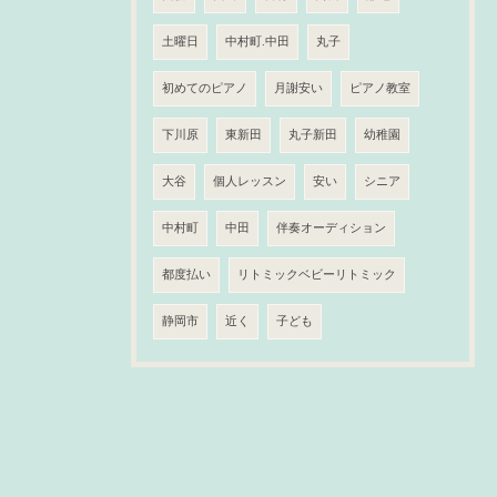
土曜日
中村町.中田
丸子
初めてのピアノ
月謝安い
ピアノ教室
下川原
東新田
丸子新田
幼稚園
大谷
個人レッスン
安い
シニア
中村町
中田
伴奏オーディション
都度払い
リトミックベビーリトミック
静岡市
近く
子ども