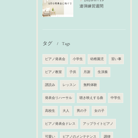
連弾練習週間
タグ
Tags
ピアノ発表会
小学生
幼稚園児
習い事
ピアノ教室
子供
月謝
生演奏
譜読み
レッスン
無料体験
発表会リハーサル
聴き映えする曲
中学生
高校生
大人
男の子
女の子
ピアノ発表会ドレス
アップライトピアノ
可愛い
ピアノのメンテナンス
調律