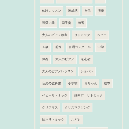
体験レッスン
達成感
自信
演奏
可愛い曲
両手奏
練習
大人のピアノ教室
リトミック
ベビー
４歳
前進
合唱コンクール
中学
伴奏
大人のピアノ
初心者
大人のピアノレッスン
ショパン
音楽の教科書
小学校
赤ちゃん
絵本
ベビーリトミック
静岡市 リトミック
クリスマス
クリスマスソング
絵本リトミック
こども