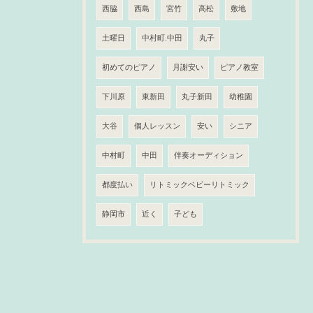
西脇
西島
宮竹
高松
敷地
土曜日
中村町.中田
丸子
初めてのピアノ
月謝安い
ピアノ教室
下川原
東新田
丸子新田
幼稚園
大谷
個人レッスン
安い
シニア
中村町
中田
伴奏オーディション
都度払い
リトミックベビーリトミック
静岡市
近く
子ども