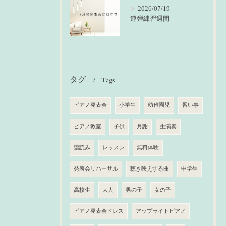
2026/07/19
連弾練習週間
タグ
Tags
ピアノ発表会
小学生
幼稚園児
習い事
ピアノ教室
子供
月謝
生演奏
譜読み
レッスン
無料体験
発表会リハーサル
聴き映えする曲
中学生
高校生
大人
男の子
女の子
ピアノ発表会ドレス
アップライトピアノ