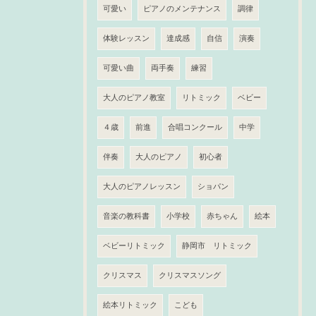
可愛い
ピアノのメンテナンス
調律
体験レッスン
達成感
自信
演奏
可愛い曲
両手奏
練習
大人のピアノ教室
リトミック
ベビー
４歳
前進
合唱コンクール
中学
伴奏
大人のピアノ
初心者
大人のピアノレッスン
ショパン
音楽の教科書
小学校
赤ちゃん
絵本
ベビーリトミック
静岡市 リトミック
クリスマス
クリスマスソング
絵本リトミック
こども