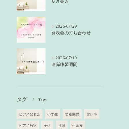
８月突入
2026/07/29
発表会の打ち合わせ
2026/07/19
連弾練習週間
タグ
Tags
ピアノ発表会
小学生
幼稚園児
習い事
ピアノ教室
子供
月謝
生演奏