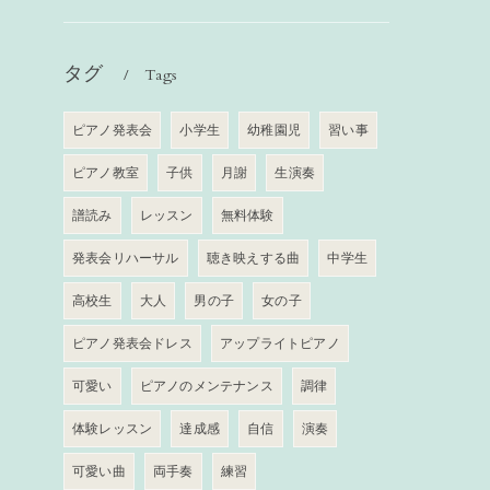
タグ
Tags
ピアノ発表会
小学生
幼稚園児
習い事
ピアノ教室
子供
月謝
生演奏
譜読み
レッスン
無料体験
発表会リハーサル
聴き映えする曲
中学生
高校生
大人
男の子
女の子
ピアノ発表会ドレス
アップライトピアノ
可愛い
ピアノのメンテナンス
調律
体験レッスン
達成感
自信
演奏
可愛い曲
両手奏
練習