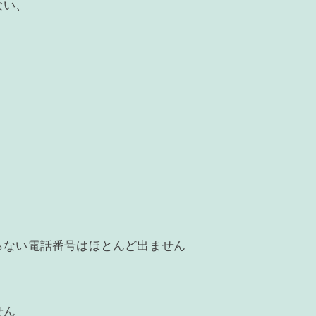
ない、
らない電話番号はほとんど出ません
せん