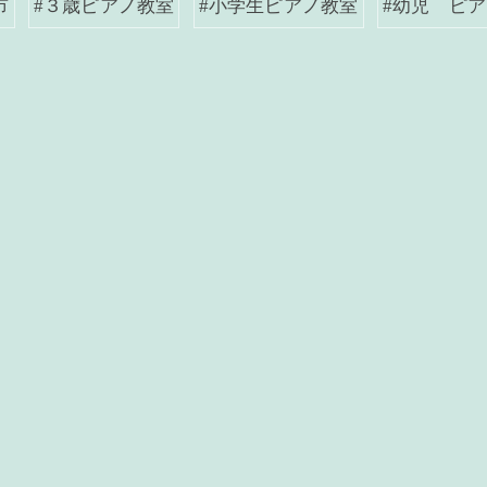
市
#３歳ピアノ教室
#小学生ピアノ教室
#幼児 ピ