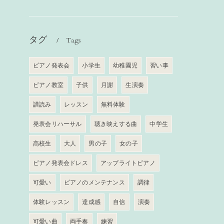
タグ
Tags
ピアノ発表会
小学生
幼稚園児
習い事
ピアノ教室
子供
月謝
生演奏
譜読み
レッスン
無料体験
発表会リハーサル
聴き映えする曲
中学生
高校生
大人
男の子
女の子
ピアノ発表会ドレス
アップライトピアノ
可愛い
ピアノのメンテナンス
調律
体験レッスン
達成感
自信
演奏
可愛い曲
両手奏
練習