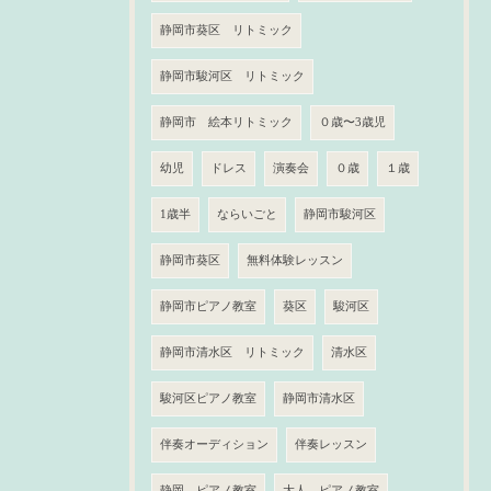
静岡市葵区 リトミック
静岡市駿河区 リトミック
静岡市 絵本リトミック
０歳〜3歳児
幼児
ドレス
演奏会
０歳
１歳
1歳半
ならいごと
静岡市駿河区
静岡市葵区
無料体験レッスン
静岡市ピアノ教室
葵区
駿河区
静岡市清水区 リトミック
清水区
駿河区ピアノ教室
静岡市清水区
伴奏オーディション
伴奏レッスン
静岡 ピアノ教室
大人 ピアノ教室