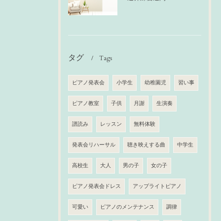
タグ
Tags
ピアノ発表会
小学生
幼稚園児
習い事
ピアノ教室
子供
月謝
生演奏
譜読み
レッスン
無料体験
発表会リハーサル
聴き映えする曲
中学生
高校生
大人
男の子
女の子
ピアノ発表会ドレス
アップライトピアノ
可愛い
ピアノのメンテナンス
調律