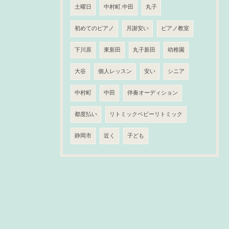
土曜日
中村町.中田
丸子
初めてのピアノ
月謝安い
ピアノ教室
下川原
東新田
丸子新田
幼稚園
大谷
個人レッスン
安い
シニア
中村町
中田
伴奏オーディション
都度払い
リトミックベビーリトミック
静岡市
近く
子ども