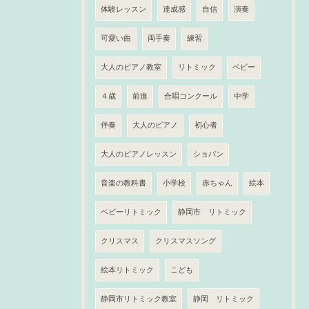
体験レッスン
達成感
自信
演奏
可愛い曲
両手奏
練習
大人のピアノ教室
リトミック
ベビー
４歳
前進
合唱コンクール
中学
伴奏
大人のピアノ
初心者
大人のピアノレッスン
ショパン
音楽の教科書
小学校
赤ちゃん
絵本
ベビーリトミック
静岡市 リトミック
クリスマス
クリスマスソング
絵本リトミック
こども
静岡市リトミック教室
静岡 リトミック