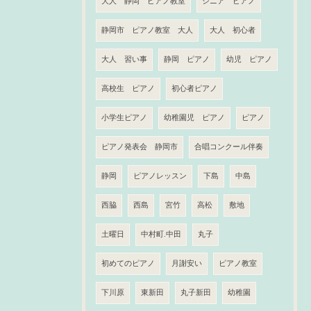
大人 静岡 ピアノ教室
シニア ピアノ
静岡市 ピアノ教室 大人
大人 初心者
大人 習い事
静岡 ピアノ
幼児 ピアノ
高校生 ピアノ
初心者ピアノ
小学生ピアノ
幼稚園児 ピアノ
ピアノ
ピアノ発表会 静岡市
合唱コンクール伴奏
静岡
ピアノレッスン
下島
中島
西脇
西島
宮竹
高松
敷地
土曜日
中村町.中田
丸子
初めてのピアノ
月謝安い
ピアノ教室
下川原
東新田
丸子新田
幼稚園