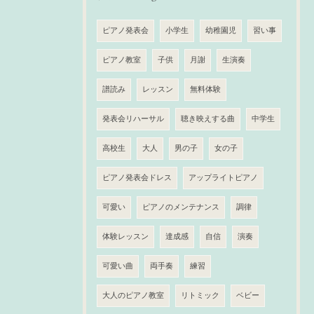
ピアノ発表会
小学生
幼稚園児
習い事
ピアノ教室
子供
月謝
生演奏
譜読み
レッスン
無料体験
発表会リハーサル
聴き映えする曲
中学生
高校生
大人
男の子
女の子
ピアノ発表会ドレス
アップライトピアノ
可愛い
ピアノのメンテナンス
調律
体験レッスン
達成感
自信
演奏
可愛い曲
両手奏
練習
大人のピアノ教室
リトミック
ベビー