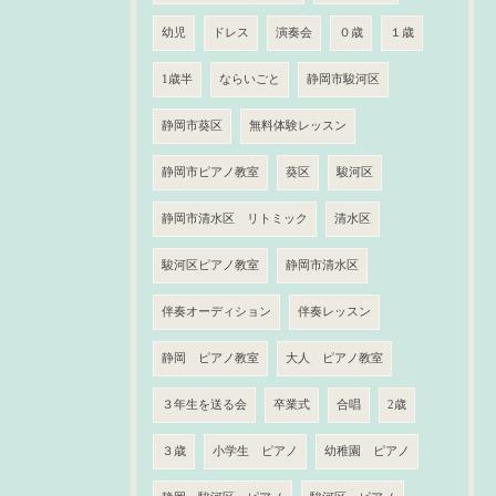
幼児
ドレス
演奏会
０歳
１歳
1歳半
ならいごと
静岡市駿河区
静岡市葵区
無料体験レッスン
静岡市ピアノ教室
葵区
駿河区
静岡市清水区 リトミック
清水区
駿河区ピアノ教室
静岡市清水区
伴奏オーディション
伴奏レッスン
静岡 ピアノ教室
大人 ピアノ教室
３年生を送る会
卒業式
合唱
2歳
３歳
小学生 ピアノ
幼稚園 ピアノ