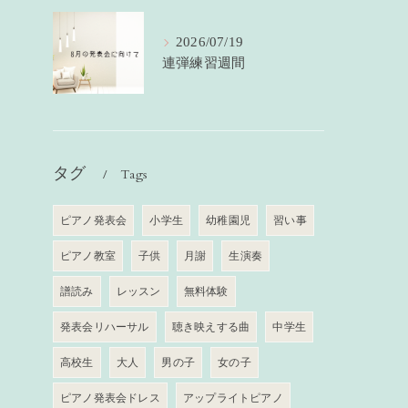
2026/07/19
連弾練習週間
タグ
Tags
ピアノ発表会
小学生
幼稚園児
習い事
ピアノ教室
子供
月謝
生演奏
譜読み
レッスン
無料体験
発表会リハーサル
聴き映えする曲
中学生
高校生
大人
男の子
女の子
ピアノ発表会ドレス
アップライトピアノ