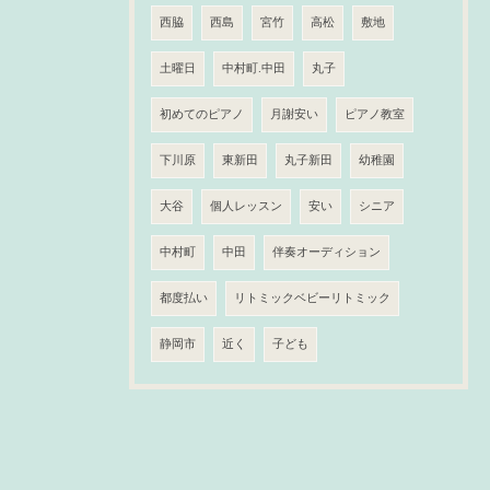
西脇
西島
宮竹
高松
敷地
土曜日
中村町.中田
丸子
初めてのピアノ
月謝安い
ピアノ教室
下川原
東新田
丸子新田
幼稚園
大谷
個人レッスン
安い
シニア
中村町
中田
伴奏オーディション
都度払い
リトミックベビーリトミック
静岡市
近く
子ども