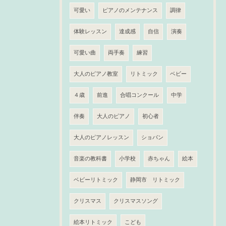
可愛い
ピアノのメンテナンス
調律
体験レッスン
達成感
自信
演奏
可愛い曲
両手奏
練習
大人のピアノ教室
リトミック
ベビー
４歳
前進
合唱コンクール
中学
伴奏
大人のピアノ
初心者
大人のピアノレッスン
ショパン
音楽の教科書
小学校
赤ちゃん
絵本
ベビーリトミック
静岡市 リトミック
クリスマス
クリスマスソング
絵本リトミック
こども