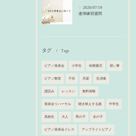
2026/07/19
連弾練習週間
タグ
Tags
ピアノ発表会
小学生
幼稚園児
習い事
ピアノ教室
子供
月謝
生演奏
譜読み
レッスン
無料体験
発表会リハーサル
聴き映えする曲
中学生
高校生
大人
男の子
女の子
ピアノ発表会ドレス
アップライトピアノ