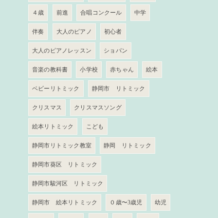
４歳
前進
合唱コンクール
中学
伴奏
大人のピアノ
初心者
大人のピアノレッスン
ショパン
音楽の教科書
小学校
赤ちゃん
絵本
ベビーリトミック
静岡市 リトミック
クリスマス
クリスマスソング
絵本リトミック
こども
静岡市リトミック教室
静岡 リトミック
静岡市葵区 リトミック
静岡市駿河区 リトミック
静岡市 絵本リトミック
０歳〜3歳児
幼児