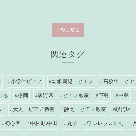
一覧に戻る
関連タグ
ン
#小学生ピアノ
#幼稚園児 ピアノ
#高校生 ピア
なる
#静岡
#駿河区
#ピアノ教室
#下島
#中島
ン
#大人 ピアノ教室
#静岡 ピアノ教室
#駿河区
#初心者
#中村町.中田
#丸子
#ワンレッスン制
#