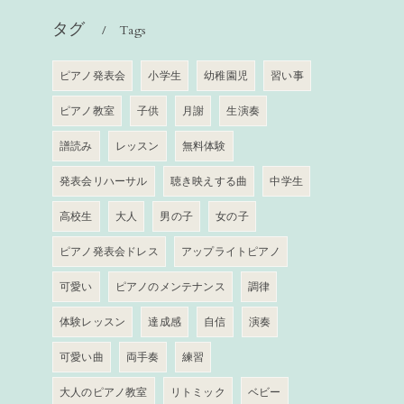
タグ
Tags
ピアノ発表会
小学生
幼稚園児
習い事
ピアノ教室
子供
月謝
生演奏
譜読み
レッスン
無料体験
発表会リハーサル
聴き映えする曲
中学生
高校生
大人
男の子
女の子
ピアノ発表会ドレス
アップライトピアノ
可愛い
ピアノのメンテナンス
調律
体験レッスン
達成感
自信
演奏
可愛い曲
両手奏
練習
大人のピアノ教室
リトミック
ベビー