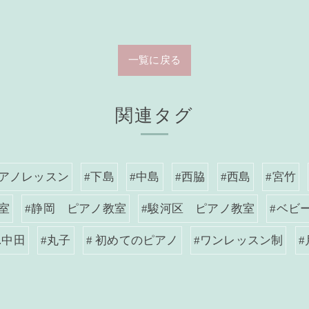
一覧に戻る
関連タグ
ピアノレッスン
#下島
#中島
#西脇
#西島
#宮竹
室
#静岡 ピアノ教室
#駿河区 ピアノ教室
#ベビ
.中田
#丸子
# 初めてのピアノ
#ワンレッスン制