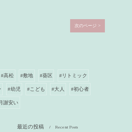
次のページ >
#高松
#敷地
#葵区
#リトミック
ー
#幼児
#こども
#大人
#初心者
#月謝安い
最近の投稿
Recent Posts