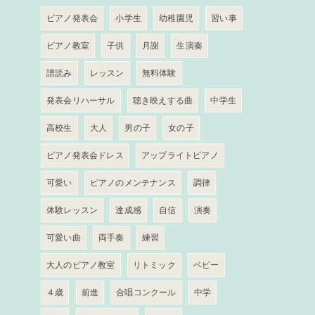
ピアノ発表会
小学生
幼稚園児
習い事
ピアノ教室
子供
月謝
生演奏
譜読み
レッスン
無料体験
発表会リハーサル
聴き映えする曲
中学生
高校生
大人
男の子
女の子
ピアノ発表会ドレス
アップライトピアノ
可愛い
ピアノのメンテナンス
調律
体験レッスン
達成感
自信
演奏
可愛い曲
両手奏
練習
大人のピアノ教室
リトミック
ベビー
４歳
前進
合唱コンクール
中学