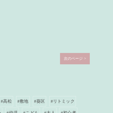
次のページ >
#高松
#敷地
#葵区
#リトミック
ー
#幼児
#こども
#大人
#初心者