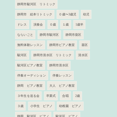
静岡市駿河区 リトミック
静岡市 絵本リトミック
０歳〜3歳児
幼児
ドレス
演奏会
０歳
１歳
1歳半
ならいごと
静岡市駿河区
静岡市葵区
無料体験レッスン
静岡市ピアノ教室
葵区
駿河区
静岡市清水区 リトミック
清水区
駿河区ピアノ教室
静岡市清水区
伴奏オーディション
伴奏レッスン
静岡 ピアノ教室
大人 ピアノ教室
３年生を送る会
卒業式
合唱
2歳
３歳
小学生 ピアノ
幼稚園 ピアノ
静岡 駿河区 ピアノ
駿河区 ピアノ