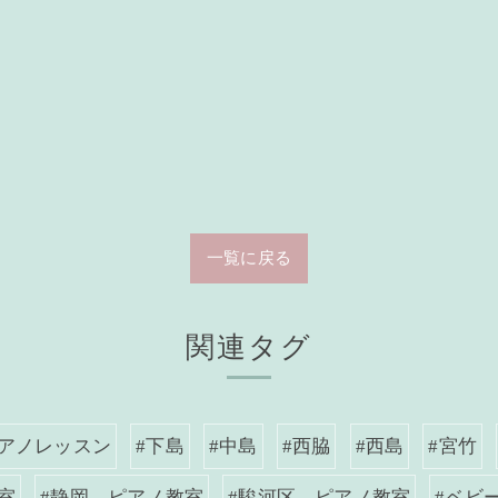
一覧に戻る
関連タグ
ピアノレッスン
#下島
#中島
#西脇
#西島
#宮竹
室
#静岡 ピアノ教室
#駿河区 ピアノ教室
#ベビ