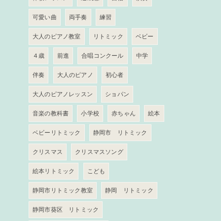
可愛い曲
両手奏
練習
大人のピアノ教室
リトミック
ベビー
４歳
前進
合唱コンクール
中学
伴奏
大人のピアノ
初心者
大人のピアノレッスン
ショパン
音楽の教科書
小学校
赤ちゃん
絵本
ベビーリトミック
静岡市 リトミック
クリスマス
クリスマスソング
絵本リトミック
こども
静岡市リトミック教室
静岡 リトミック
静岡市葵区 リトミック