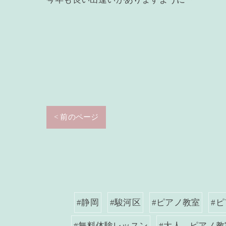
< 前のページ
#静岡
#駿河区
#ピアノ教室
#
#無料体験レッスン
#大人 ピアノ教