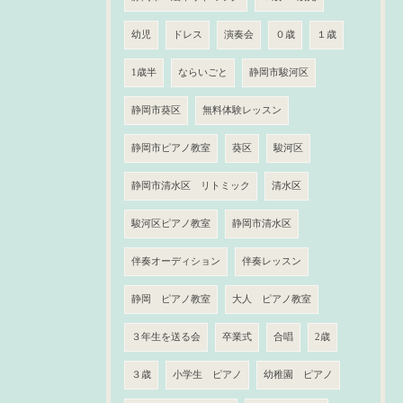
幼児
ドレス
演奏会
０歳
１歳
1歳半
ならいごと
静岡市駿河区
静岡市葵区
無料体験レッスン
静岡市ピアノ教室
葵区
駿河区
静岡市清水区 リトミック
清水区
駿河区ピアノ教室
静岡市清水区
伴奏オーディション
伴奏レッスン
静岡 ピアノ教室
大人 ピアノ教室
３年生を送る会
卒業式
合唱
2歳
３歳
小学生 ピアノ
幼稚園 ピアノ