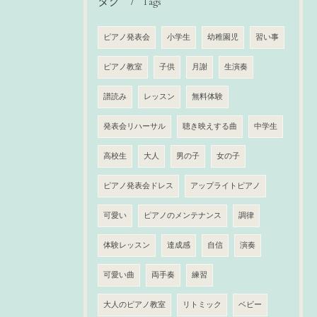
タグ
Tags
ピアノ発表会
小学生
幼稚園児
習い事
ピアノ教室
子供
月謝
生演奏
譜読み
レッスン
無料体験
発表会リハーサル
聴き映えする曲
中学生
高校生
大人
男の子
女の子
ピアノ発表会ドレス
アップライトピアノ
可愛い
ピアノのメンテナンス
調律
体験レッスン
達成感
自信
演奏
可愛い曲
両手奏
練習
大人のピアノ教室
リトミック
ベビー