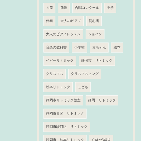
４歳
前進
合唱コンクール
中学
伴奏
大人のピアノ
初心者
大人のピアノレッスン
ショパン
音楽の教科書
小学校
赤ちゃん
絵本
ベビーリトミック
静岡市 リトミック
クリスマス
クリスマスソング
絵本リトミック
こども
静岡市リトミック教室
静岡 リトミック
静岡市葵区 リトミック
静岡市駿河区 リトミック
静岡市 絵本リトミック
０歳〜3歳児