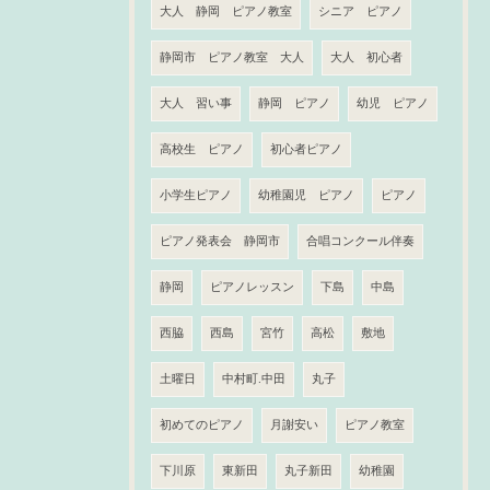
大人 静岡 ピアノ教室
シニア ピアノ
静岡市 ピアノ教室 大人
大人 初心者
大人 習い事
静岡 ピアノ
幼児 ピアノ
高校生 ピアノ
初心者ピアノ
小学生ピアノ
幼稚園児 ピアノ
ピアノ
ピアノ発表会 静岡市
合唱コンクール伴奏
静岡
ピアノレッスン
下島
中島
西脇
西島
宮竹
高松
敷地
土曜日
中村町.中田
丸子
初めてのピアノ
月謝安い
ピアノ教室
下川原
東新田
丸子新田
幼稚園