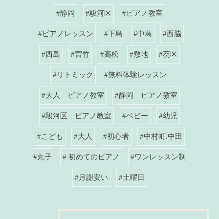
#静岡
#駿河区
#ピアノ教室
#ピアノレッスン
#下島
#中島
#西脇
#西島
#宮竹
#高松
#敷地
#葵区
#リトミック
#無料体験レッスン
#大人 ピアノ教室
#静岡 ピアノ教室
#駿河区 ピアノ教室
#ベビー
#幼児
#こども
#大人
#初心者
#中村町.中田
#丸子
# 初めてのピアノ
#ワンレッスン制
#月謝安い
#土曜日