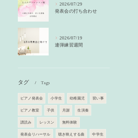
2026/07/29
発表会の打ち合わせ
2026/07/19
連弾練習週間
タグ
Tags
ピアノ発表会
小学生
幼稚園児
習い事
ピアノ教室
子供
月謝
生演奏
譜読み
レッスン
無料体験
発表会リハーサル
聴き映えする曲
中学生