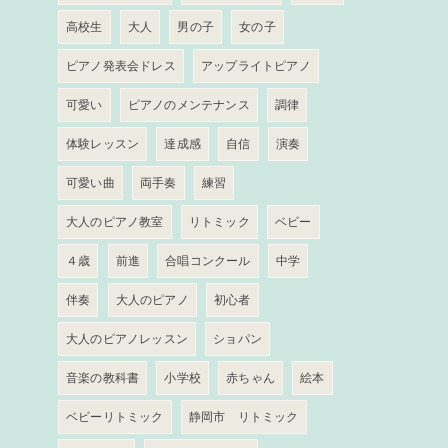
高校生
大人
男の子
女の子
ピアノ発表会ドレス
アップライトピアノ
可愛い
ピアノのメンテナンス
調律
体験レッスン
達成感
自信
演奏
可愛い曲
両手奏
練習
大人のピアノ教室
リトミック
ベビー
４歳
前進
合唱コンクール
中学
伴奏
大人のピアノ
初心者
大人のピアノレッスン
ショパン
音楽の教科書
小学校
赤ちゃん
絵本
ベビーリトミック
静岡市 リトミック