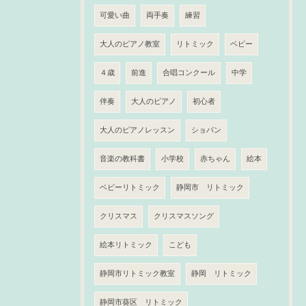
可愛い曲
両手奏
練習
大人のピアノ教室
リトミック
ベビー
４歳
前進
合唱コンクール
中学
伴奏
大人のピアノ
初心者
大人のピアノレッスン
ショパン
音楽の教科書
小学校
赤ちゃん
絵本
ベビーリトミック
静岡市 リトミック
クリスマス
クリスマスソング
絵本リトミック
こども
静岡市リトミック教室
静岡 リトミック
静岡市葵区 リトミック