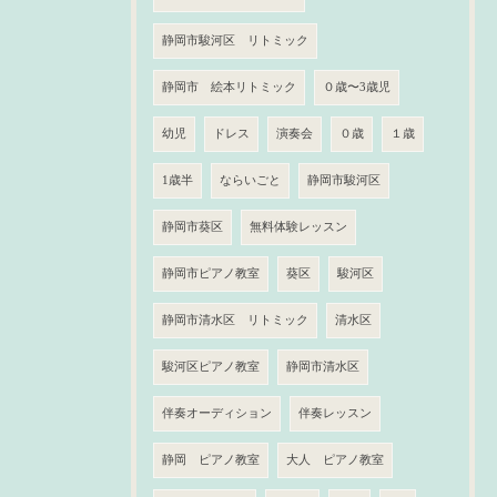
静岡市駿河区 リトミック
静岡市 絵本リトミック
０歳〜3歳児
幼児
ドレス
演奏会
０歳
１歳
1歳半
ならいごと
静岡市駿河区
静岡市葵区
無料体験レッスン
静岡市ピアノ教室
葵区
駿河区
静岡市清水区 リトミック
清水区
駿河区ピアノ教室
静岡市清水区
伴奏オーディション
伴奏レッスン
静岡 ピアノ教室
大人 ピアノ教室