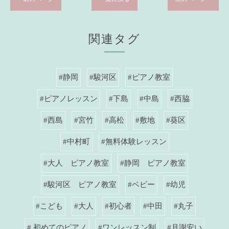
関連タグ
#静岡
#駿河区
#ピアノ教室
#ピアノレッスン
#下島
#中島
#西脇
#西島
#宮竹
#高松
#敷地
#葵区
#中村町
#無料体験レッスン
#大人 ピアノ教室
#静岡 ピアノ教室
#駿河区 ピアノ教室
#ベビー
#幼児
#こども
#大人
#初心者
#中田
#丸子
# 初めてのピアノ
#ワンレッスン制
#月謝安い