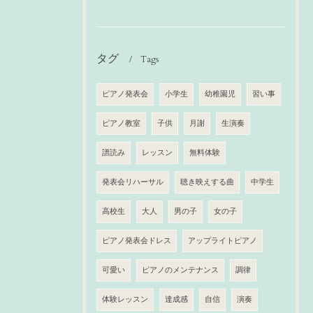
タグ
Tags
ピアノ発表会
小学生
幼稚園児
習い事
ピアノ教室
子供
月謝
生演奏
譜読み
レッスン
無料体験
発表会リハーサル
聴き映えする曲
中学生
高校生
大人
男の子
女の子
ピアノ発表会ドレス
アップライトピアノ
可愛い
ピアノのメンテナンス
調律
体験レッスン
達成感
自信
演奏