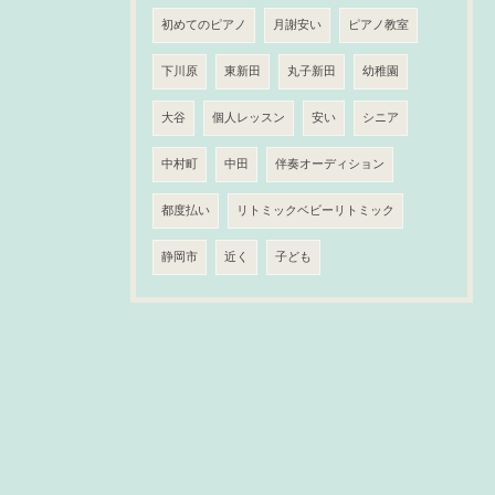
初めてのピアノ
月謝安い
ピアノ教室
下川原
東新田
丸子新田
幼稚園
大谷
個人レッスン
安い
シニア
中村町
中田
伴奏オーディション
都度払い
リトミックベビーリトミック
静岡市
近く
子ども