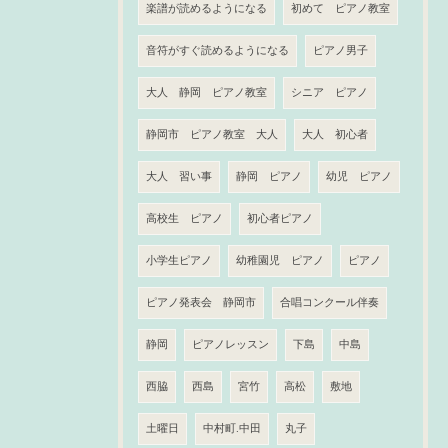
楽譜が読めるようになる
初めて ピアノ教室
音符がすぐ読めるようになる
ピアノ男子
大人 静岡 ピアノ教室
シニア ピアノ
静岡市 ピアノ教室 大人
大人 初心者
大人 習い事
静岡 ピアノ
幼児 ピアノ
高校生 ピアノ
初心者ピアノ
小学生ピアノ
幼稚園児 ピアノ
ピアノ
ピアノ発表会 静岡市
合唱コンクール伴奏
静岡
ピアノレッスン
下島
中島
西脇
西島
宮竹
高松
敷地
土曜日
中村町.中田
丸子