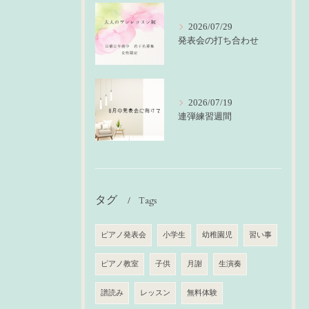
2026/07/29
発表会の打ち合わせ
2026/07/19
連弾練習週間
タグ
Tags
ピアノ発表会
小学生
幼稚園児
習い事
ピアノ教室
子供
月謝
生演奏
譜読み
レッスン
無料体験