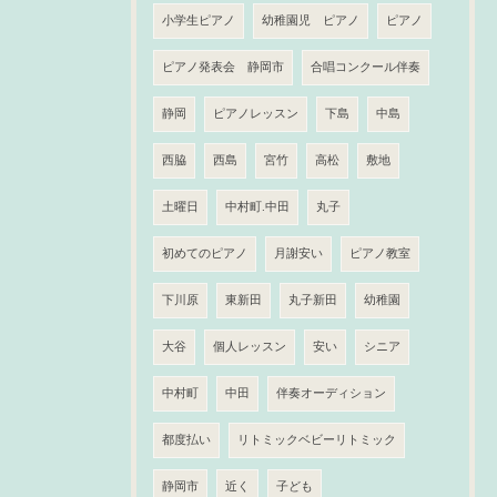
小学生ピアノ
幼稚園児 ピアノ
ピアノ
ピアノ発表会 静岡市
合唱コンクール伴奏
静岡
ピアノレッスン
下島
中島
西脇
西島
宮竹
高松
敷地
土曜日
中村町.中田
丸子
初めてのピアノ
月謝安い
ピアノ教室
下川原
東新田
丸子新田
幼稚園
大谷
個人レッスン
安い
シニア
中村町
中田
伴奏オーディション
都度払い
リトミックベビーリトミック
静岡市
近く
子ども