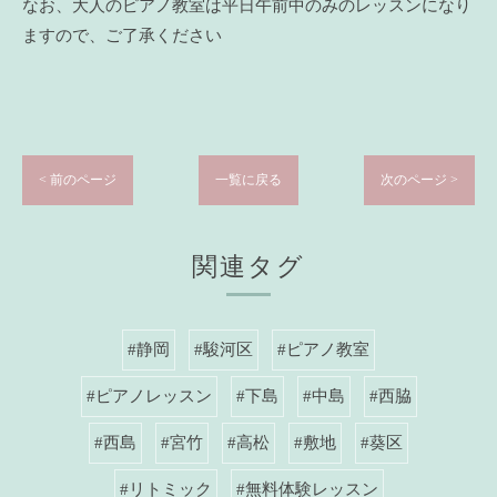
なお、大人のピアノ教室は平日午前中のみのレッスンになり
ますので、ご了承ください
< 前のページ
一覧に戻る
次のページ >
関連タグ
#静岡
#駿河区
#ピアノ教室
#ピアノレッスン
#下島
#中島
#西脇
#西島
#宮竹
#高松
#敷地
#葵区
#リトミック
#無料体験レッスン