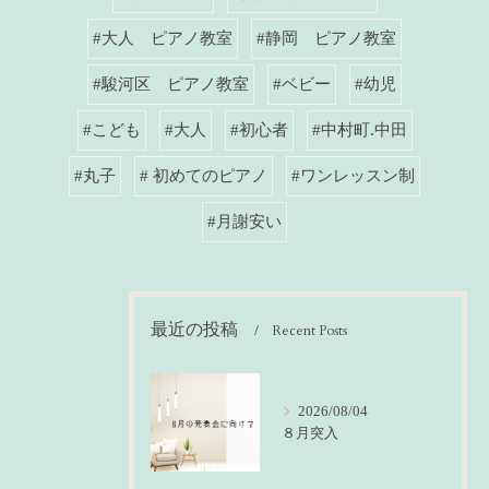
#大人 ピアノ教室
#静岡 ピアノ教室
#駿河区 ピアノ教室
#ベビー
#幼児
#こども
#大人
#初心者
#中村町.中田
#丸子
# 初めてのピアノ
#ワンレッスン制
#月謝安い
最近の投稿
Recent Posts
2026/08/04
８月突入