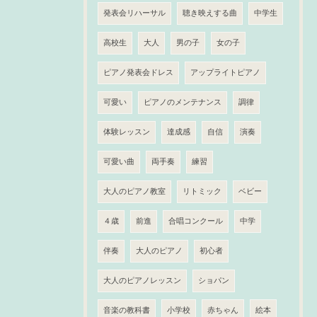
発表会リハーサル
聴き映えする曲
中学生
高校生
大人
男の子
女の子
ピアノ発表会ドレス
アップライトピアノ
可愛い
ピアノのメンテナンス
調律
体験レッスン
達成感
自信
演奏
可愛い曲
両手奏
練習
大人のピアノ教室
リトミック
ベビー
４歳
前進
合唱コンクール
中学
伴奏
大人のピアノ
初心者
大人のピアノレッスン
ショパン
音楽の教科書
小学校
赤ちゃん
絵本