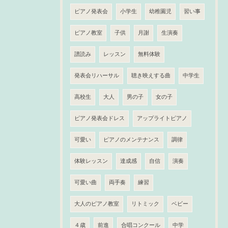
ピアノ発表会
小学生
幼稚園児
習い事
ピアノ教室
子供
月謝
生演奏
譜読み
レッスン
無料体験
発表会リハーサル
聴き映えする曲
中学生
高校生
大人
男の子
女の子
ピアノ発表会ドレス
アップライトピアノ
可愛い
ピアノのメンテナンス
調律
体験レッスン
達成感
自信
演奏
可愛い曲
両手奏
練習
大人のピアノ教室
リトミック
ベビー
４歳
前進
合唱コンクール
中学