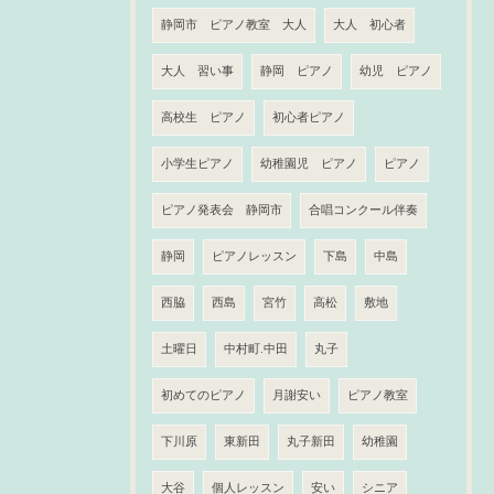
静岡市 ピアノ教室 大人
大人 初心者
大人 習い事
静岡 ピアノ
幼児 ピアノ
高校生 ピアノ
初心者ピアノ
小学生ピアノ
幼稚園児 ピアノ
ピアノ
ピアノ発表会 静岡市
合唱コンクール伴奏
静岡
ピアノレッスン
下島
中島
西脇
西島
宮竹
高松
敷地
土曜日
中村町.中田
丸子
初めてのピアノ
月謝安い
ピアノ教室
下川原
東新田
丸子新田
幼稚園
大谷
個人レッスン
安い
シニア