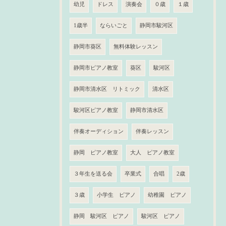
幼児
ドレス
演奏会
０歳
１歳
1歳半
ならいごと
静岡市駿河区
静岡市葵区
無料体験レッスン
静岡市ピアノ教室
葵区
駿河区
静岡市清水区 リトミック
清水区
駿河区ピアノ教室
静岡市清水区
伴奏オーディション
伴奏レッスン
静岡 ピアノ教室
大人 ピアノ教室
３年生を送る会
卒業式
合唱
2歳
３歳
小学生 ピアノ
幼稚園 ピアノ
静岡 駿河区 ピアノ
駿河区 ピアノ