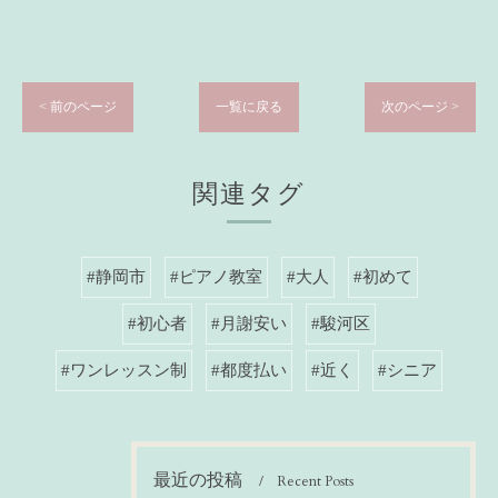
< 前のページ
一覧に戻る
次のページ >
関連タグ
#静岡市
#ピアノ教室
#大人
#初めて
#初心者
#月謝安い
#駿河区
#ワンレッスン制
#都度払い
#近く
#シニア
最近の投稿
Recent Posts