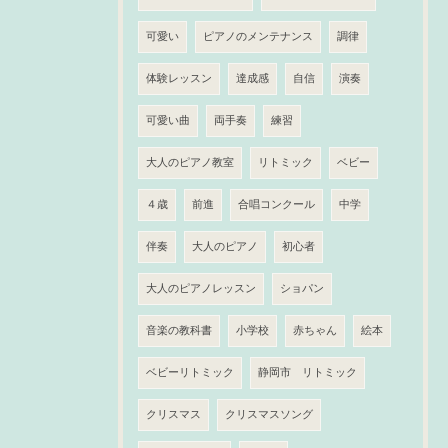
可愛い
ピアノのメンテナンス
調律
体験レッスン
達成感
自信
演奏
可愛い曲
両手奏
練習
大人のピアノ教室
リトミック
ベビー
４歳
前進
合唱コンクール
中学
伴奏
大人のピアノ
初心者
大人のピアノレッスン
ショパン
音楽の教科書
小学校
赤ちゃん
絵本
ベビーリトミック
静岡市 リトミック
クリスマス
クリスマスソング