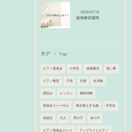
2026/07/19
連弾練習週間
タグ
Tags
ピアノ発表会
小学生
幼稚園児
習い事
ピアノ教室
子供
月謝
生演奏
譜読み
レッスン
無料体験
発表会リハーサル
聴き映えする曲
中学生
高校生
大人
男の子
女の子
ピアノ発表会ドレス
アップライトピアノ