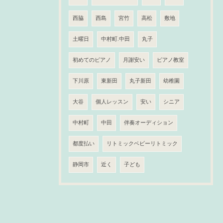
西脇
西島
宮竹
高松
敷地
土曜日
中村町.中田
丸子
初めてのピアノ
月謝安い
ピアノ教室
下川原
東新田
丸子新田
幼稚園
大谷
個人レッスン
安い
シニア
中村町
中田
伴奏オーディション
都度払い
リトミックベビーリトミック
静岡市
近く
子ども