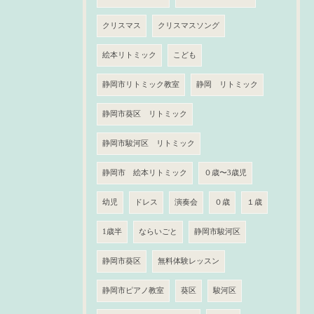
クリスマス
クリスマスソング
絵本リトミック
こども
静岡市リトミック教室
静岡 リトミック
静岡市葵区 リトミック
静岡市駿河区 リトミック
静岡市 絵本リトミック
０歳〜3歳児
幼児
ドレス
演奏会
０歳
１歳
1歳半
ならいごと
静岡市駿河区
静岡市葵区
無料体験レッスン
静岡市ピアノ教室
葵区
駿河区