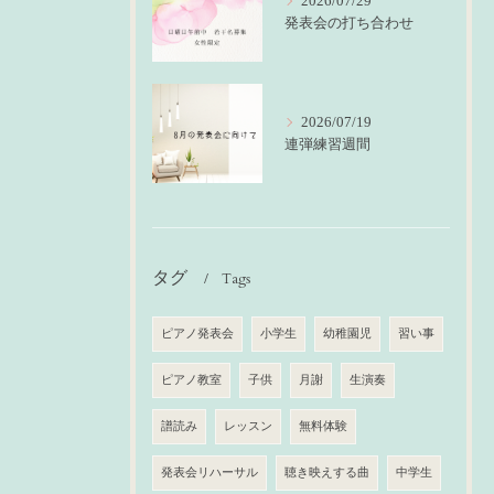
2026/07/29
発表会の打ち合わせ
2026/07/19
連弾練習週間
タグ
Tags
ピアノ発表会
小学生
幼稚園児
習い事
ピアノ教室
子供
月謝
生演奏
譜読み
レッスン
無料体験
発表会リハーサル
聴き映えする曲
中学生