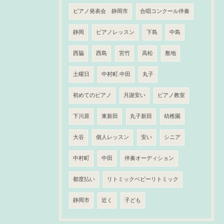
ピアノ発表会 静岡市
合唱コンクール伴奏
静岡
ピアノレッスン
下島
中島
西脇
西島
宮竹
高松
敷地
土曜日
中村町.中田
丸子
初めてのピアノ
月謝安い
ピアノ教室
下川原
東新田
丸子新田
幼稚園
大谷
個人レッスン
安い
シニア
中村町
中田
伴奏オーディション
都度払い
リトミックベビーリトミック
静岡市
近く
子ども