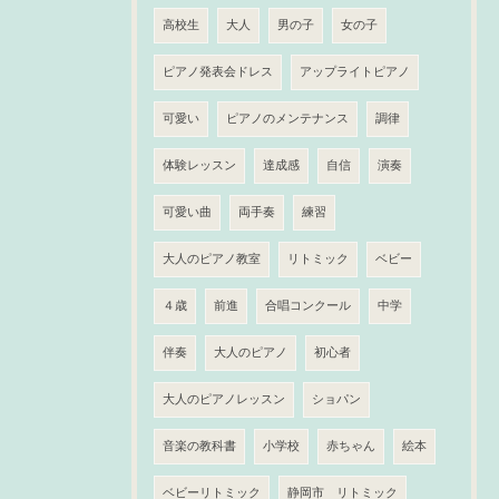
高校生
大人
男の子
女の子
ピアノ発表会ドレス
アップライトピアノ
可愛い
ピアノのメンテナンス
調律
体験レッスン
達成感
自信
演奏
可愛い曲
両手奏
練習
大人のピアノ教室
リトミック
ベビー
４歳
前進
合唱コンクール
中学
伴奏
大人のピアノ
初心者
大人のピアノレッスン
ショパン
音楽の教科書
小学校
赤ちゃん
絵本
ベビーリトミック
静岡市 リトミック