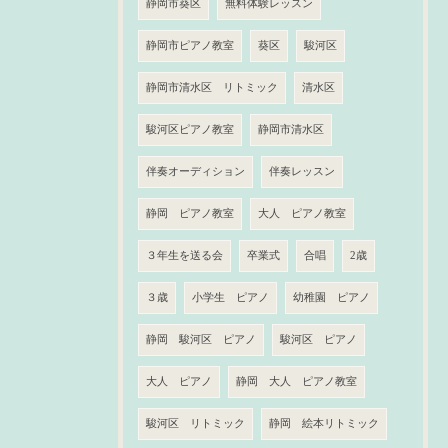
静岡市葵区
無料体験レッスン
静岡市ピアノ教室
葵区
駿河区
静岡市清水区 リトミック
清水区
駿河区ピアノ教室
静岡市清水区
伴奏オーディション
伴奏レッスン
静岡 ピアノ教室
大人 ピアノ教室
３年生を送る会
卒業式
合唱
2歳
３歳
小学生 ピアノ
幼稚園 ピアノ
静岡 駿河区 ピアノ
駿河区 ピアノ
大人 ピアノ
静岡 大人 ピアノ教室
駿河区 リトミック
静岡 絵本リトミック