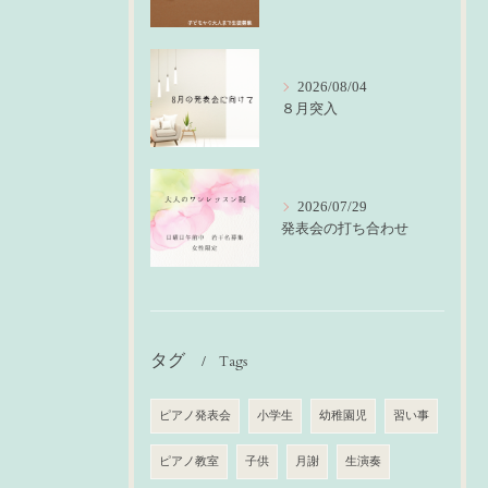
2026/08/04
８月突入
2026/07/29
発表会の打ち合わせ
タグ
Tags
ピアノ発表会
小学生
幼稚園児
習い事
ピアノ教室
子供
月謝
生演奏