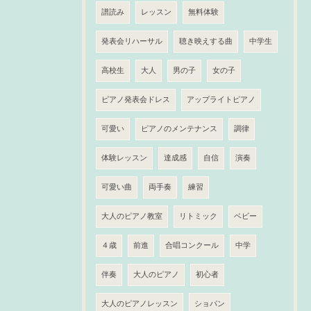
譜読み
レッスン
無料体験
発表会リハーサル
聴き映えする曲
中学生
高校生
大人
男の子
女の子
ピアノ発表会ドレス
アップライトピアノ
可愛い
ピアノのメンテナンス
調律
体験レッスン
達成感
自信
演奏
可愛い曲
両手奏
練習
大人のピアノ教室
リトミック
ベビー
４歳
前進
合唱コンクール
中学
伴奏
大人のピアノ
初心者
大人のピアノレッスン
ショパン