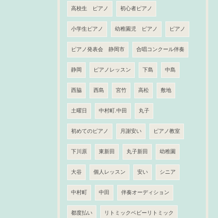
高校生 ピアノ
初心者ピアノ
小学生ピアノ
幼稚園児 ピアノ
ピアノ
ピアノ発表会 静岡市
合唱コンクール伴奏
静岡
ピアノレッスン
下島
中島
西脇
西島
宮竹
高松
敷地
土曜日
中村町.中田
丸子
初めてのピアノ
月謝安い
ピアノ教室
下川原
東新田
丸子新田
幼稚園
大谷
個人レッスン
安い
シニア
中村町
中田
伴奏オーディション
都度払い
リトミックベビーリトミック