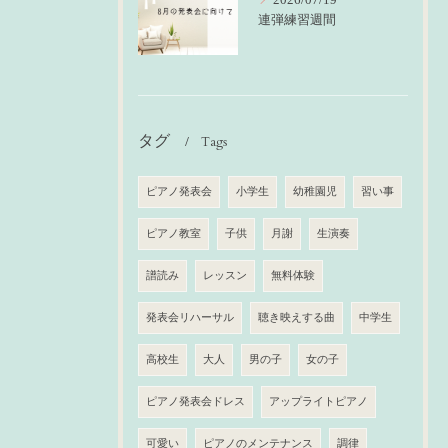
2026/07/19
連弾練習週間
タグ
Tags
ピアノ発表会
小学生
幼稚園児
習い事
ピアノ教室
子供
月謝
生演奏
譜読み
レッスン
無料体験
発表会リハーサル
聴き映えする曲
中学生
高校生
大人
男の子
女の子
ピアノ発表会ドレス
アップライトピアノ
可愛い
ピアノのメンテナンス
調律