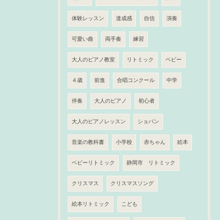
体験レッスン
達成感
自信
演奏
可愛い曲
両手奏
練習
大人のピアノ教室
リトミック
ベビー
４歳
前進
合唱コンクール
中学
伴奏
大人のピアノ
初心者
大人のピアノレッスン
ショパン
音楽の教科書
小学校
赤ちゃん
絵本
ベビーリトミック
静岡市 リトミック
クリスマス
クリスマスソング
絵本リトミック
こども