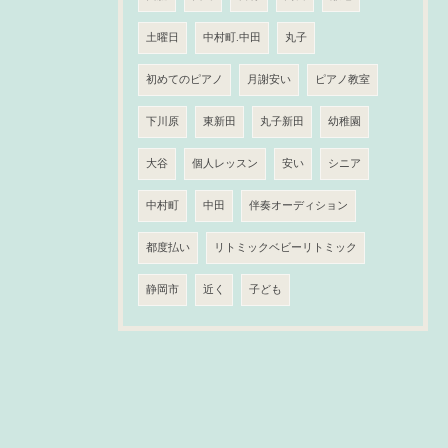
土曜日
中村町.中田
丸子
初めてのピアノ
月謝安い
ピアノ教室
下川原
東新田
丸子新田
幼稚園
大谷
個人レッスン
安い
シニア
中村町
中田
伴奏オーディション
都度払い
リトミックベビーリトミック
静岡市
近く
子ども