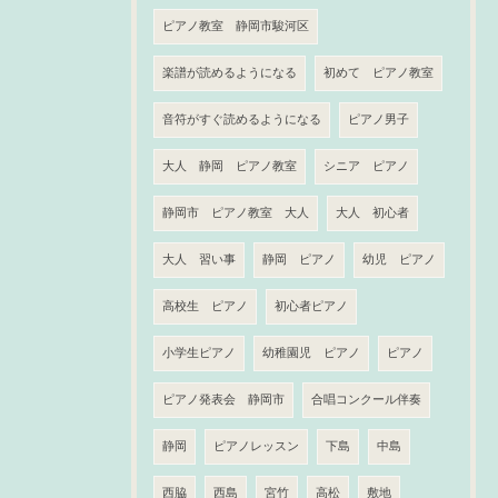
ピアノ教室 静岡市駿河区
楽譜が読めるようになる
初めて ピアノ教室
音符がすぐ読めるようになる
ピアノ男子
大人 静岡 ピアノ教室
シニア ピアノ
静岡市 ピアノ教室 大人
大人 初心者
大人 習い事
静岡 ピアノ
幼児 ピアノ
高校生 ピアノ
初心者ピアノ
小学生ピアノ
幼稚園児 ピアノ
ピアノ
ピアノ発表会 静岡市
合唱コンクール伴奏
静岡
ピアノレッスン
下島
中島
西脇
西島
宮竹
高松
敷地