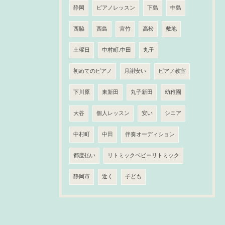
静岡
ピアノレッスン
下島
中島
西脇
西島
宮竹
高松
敷地
土曜日
中村町.中田
丸子
初めてのピアノ
月謝安い
ピアノ教室
下川原
東新田
丸子新田
幼稚園
大谷
個人レッスン
安い
シニア
中村町
中田
伴奏オーディション
都度払い
リトミックベビーリトミック
静岡市
近く
子ども