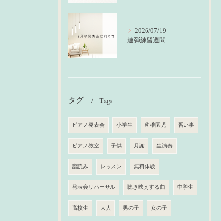
2026/07/19
連弾練習週間
タグ
Tags
ピアノ発表会
小学生
幼稚園児
習い事
ピアノ教室
子供
月謝
生演奏
譜読み
レッスン
無料体験
発表会リハーサル
聴き映えする曲
中学生
高校生
大人
男の子
女の子