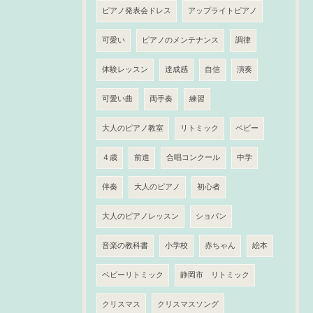
ピアノ発表会ドレス
アップライトピアノ
可愛い
ピアノのメンテナンス
調律
体験レッスン
達成感
自信
演奏
可愛い曲
両手奏
練習
大人のピアノ教室
リトミック
ベビー
４歳
前進
合唱コンクール
中学
伴奏
大人のピアノ
初心者
大人のピアノレッスン
ショパン
音楽の教科書
小学校
赤ちゃん
絵本
ベビーリトミック
静岡市 リトミック
クリスマス
クリスマスソング