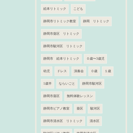
絵本リトミック
こども
静岡市リトミック教室
静岡 リトミック
静岡市葵区 リトミック
静岡市駿河区 リトミック
静岡市 絵本リトミック
０歳〜3歳児
幼児
ドレス
演奏会
０歳
１歳
1歳半
ならいごと
静岡市駿河区
静岡市葵区
無料体験レッスン
静岡市ピアノ教室
葵区
駿河区
静岡市清水区 リトミック
清水区