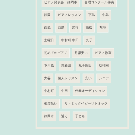
ピアノ発表会 静岡市
合唱コンクール伴奏
静岡
ピアノレッスン
下島
中島
西脇
西島
宮竹
高松
敷地
土曜日
中村町.中田
丸子
初めてのピアノ
月謝安い
ピアノ教室
下川原
東新田
丸子新田
幼稚園
大谷
個人レッスン
安い
シニア
中村町
中田
伴奏オーディション
都度払い
リトミックベビーリトミック
静岡市
近く
子ども