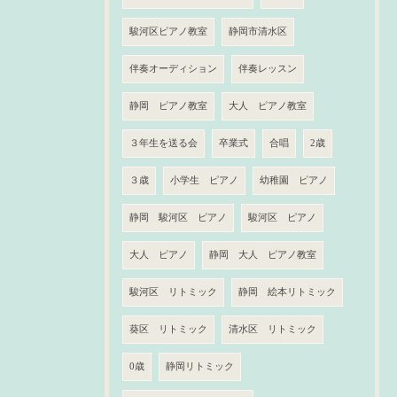
駿河区ピアノ教室
静岡市清水区
伴奏オーディション
伴奏レッスン
静岡 ピアノ教室
大人 ピアノ教室
３年生を送る会
卒業式
合唱
2歳
３歳
小学生 ピアノ
幼稚園 ピアノ
静岡 駿河区 ピアノ
駿河区 ピアノ
大人 ピアノ
静岡 大人 ピアノ教室
駿河区 リトミック
静岡 絵本リトミック
葵区 リトミック
清水区 リトミック
0歳
静岡リトミック