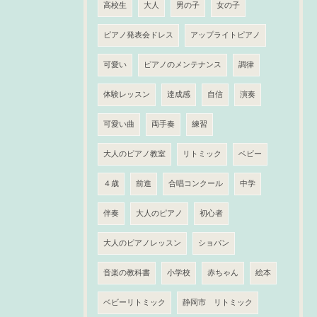
高校生
大人
男の子
女の子
ピアノ発表会ドレス
アップライトピアノ
可愛い
ピアノのメンテナンス
調律
体験レッスン
達成感
自信
演奏
可愛い曲
両手奏
練習
大人のピアノ教室
リトミック
ベビー
４歳
前進
合唱コンクール
中学
伴奏
大人のピアノ
初心者
大人のピアノレッスン
ショパン
音楽の教科書
小学校
赤ちゃん
絵本
ベビーリトミック
静岡市 リトミック