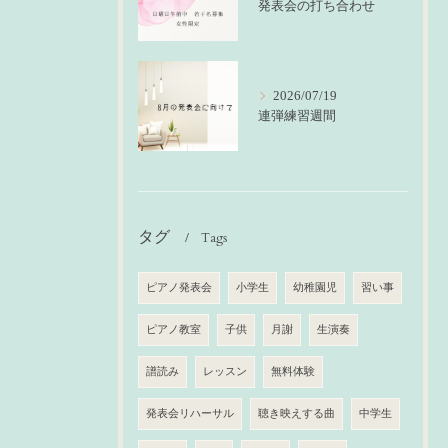
発表会の打ち合わせ
2026/07/19
連弾練習週間
タグ
Tags
ピアノ発表会
小学生
幼稚園児
習い事
ピアノ教室
子供
月謝
生演奏
譜読み
レッスン
無料体験
発表会リハーサル
聴き映えする曲
中学生