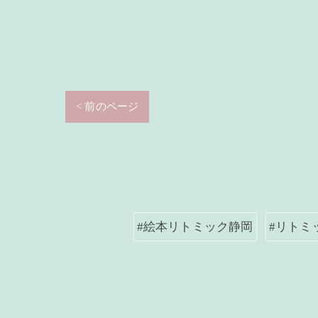
< 前のページ
#絵本リトミック静岡
#リトミ