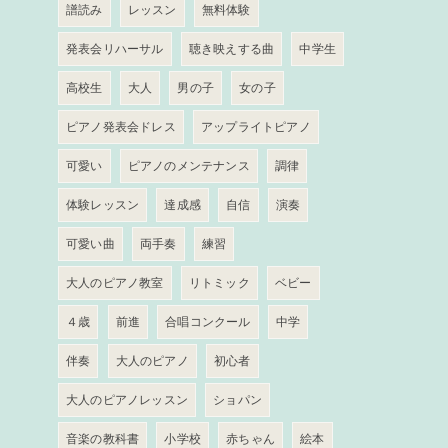
譜読み
レッスン
無料体験
発表会リハーサル
聴き映えする曲
中学生
高校生
大人
男の子
女の子
ピアノ発表会ドレス
アップライトピアノ
可愛い
ピアノのメンテナンス
調律
体験レッスン
達成感
自信
演奏
可愛い曲
両手奏
練習
大人のピアノ教室
リトミック
ベビー
４歳
前進
合唱コンクール
中学
伴奏
大人のピアノ
初心者
大人のピアノレッスン
ショパン
音楽の教科書
小学校
赤ちゃん
絵本