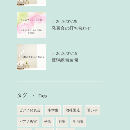
2026/07/29
発表会の打ち合わせ
2026/07/19
連弾練習週間
タグ
Tags
ピアノ発表会
小学生
幼稚園児
習い事
ピアノ教室
子供
月謝
生演奏