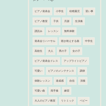
ピアノ発表会
小学生
幼稚園児
習い事
ピアノ教室
子供
月謝
生演奏
譜読み
レッスン
無料体験
発表会リハーサル
聴き映えする曲
中学生
高校生
大人
男の子
女の子
ピアノ発表会ドレス
アップライトピアノ
可愛い
ピアノのメンテナンス
調律
体験レッスン
達成感
自信
演奏
可愛い曲
両手奏
練習
大人のピアノ教室
リトミック
ベビー