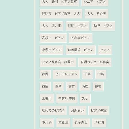
大人 静岡 ピアノ教室
シニア ピアノ
静岡市 ピアノ教室 大人
大人 初心者
大人 習い事
静岡 ピアノ
幼児 ピアノ
高校生 ピアノ
初心者ピアノ
小学生ピアノ
幼稚園児 ピアノ
ピアノ
ピアノ発表会 静岡市
合唱コンクール伴奏
静岡
ピアノレッスン
下島
中島
西脇
西島
宮竹
高松
敷地
土曜日
中村町.中田
丸子
初めてのピアノ
月謝安い
ピアノ教室
下川原
東新田
丸子新田
幼稚園