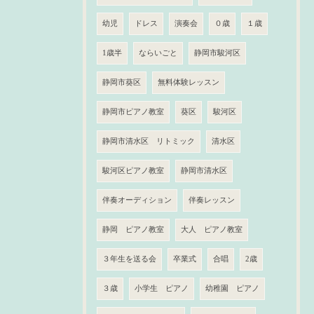
幼児
ドレス
演奏会
０歳
１歳
1歳半
ならいごと
静岡市駿河区
静岡市葵区
無料体験レッスン
静岡市ピアノ教室
葵区
駿河区
静岡市清水区 リトミック
清水区
駿河区ピアノ教室
静岡市清水区
伴奏オーディション
伴奏レッスン
静岡 ピアノ教室
大人 ピアノ教室
３年生を送る会
卒業式
合唱
2歳
３歳
小学生 ピアノ
幼稚園 ピアノ