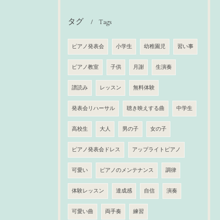
タグ
Tags
ピアノ発表会
小学生
幼稚園児
習い事
ピアノ教室
子供
月謝
生演奏
譜読み
レッスン
無料体験
発表会リハーサル
聴き映えする曲
中学生
高校生
大人
男の子
女の子
ピアノ発表会ドレス
アップライトピアノ
可愛い
ピアノのメンテナンス
調律
体験レッスン
達成感
自信
演奏
可愛い曲
両手奏
練習