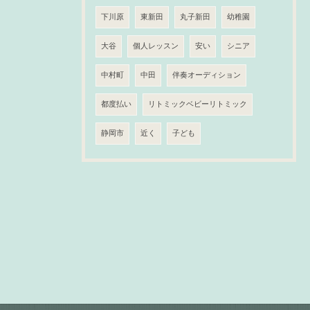
下川原
東新田
丸子新田
幼稚園
大谷
個人レッスン
安い
シニア
中村町
中田
伴奏オーディション
都度払い
リトミックベビーリトミック
静岡市
近く
子ども