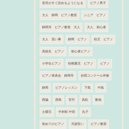
音符がすぐ読めるようになる
ピアノ男子
大人 静岡 ピアノ教室
シニア ピアノ
静岡市 ピアノ教室 大人
大人 初心者
大人 習い事
静岡 ピアノ
幼児 ピアノ
高校生 ピアノ
初心者ピアノ
小学生ピアノ
幼稚園児 ピアノ
ピアノ
ピアノ発表会 静岡市
合唱コンクール伴奏
静岡
ピアノレッスン
下島
中島
西脇
西島
宮竹
高松
敷地
土曜日
中村町.中田
丸子
初めてのピアノ
月謝安い
ピアノ教室