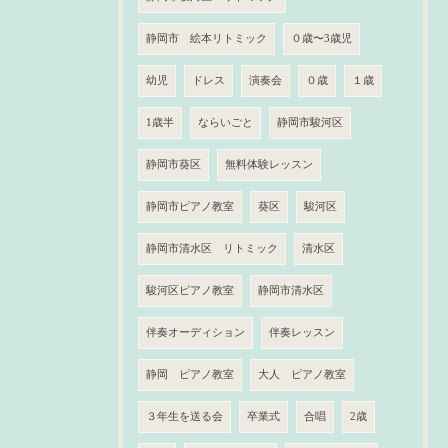
静岡市 絵本リトミック
０歳〜3歳児
幼児
ドレス
演奏会
０歳
１歳
1歳半
ならいごと
静岡市駿河区
静岡市葵区
無料体験レッスン
静岡市ピアノ教室
葵区
駿河区
静岡市清水区 リトミック
清水区
駿河区ピアノ教室
静岡市清水区
伴奏オーディション
伴奏レッスン
静岡 ピアノ教室
大人 ピアノ教室
３年生を送る会
卒業式
合唱
2歳