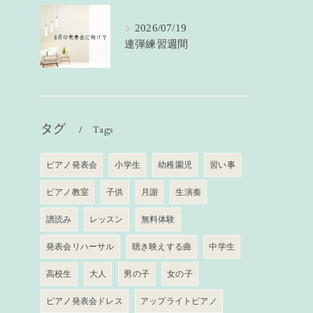
2026/07/19
連弾練習週間
タグ
Tags
ピアノ発表会
小学生
幼稚園児
習い事
ピアノ教室
子供
月謝
生演奏
譜読み
レッスン
無料体験
発表会リハーサル
聴き映えする曲
中学生
高校生
大人
男の子
女の子
ピアノ発表会ドレス
アップライトピアノ