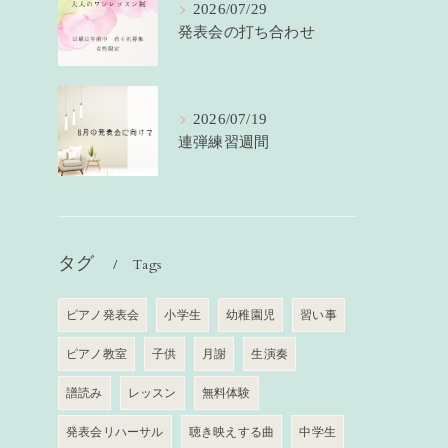
2026/07/29
発表会の打ち合わせ
2026/07/19
連弾練習週間
タグ
Tags
ピアノ発表会
小学生
幼稚園児
習い事
ピアノ教室
子供
月謝
生演奏
譜読み
レッスン
無料体験
発表会リハーサル
聴き映えする曲
中学生