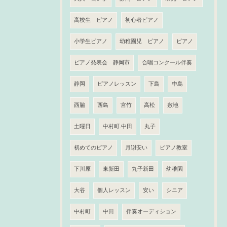
高校生 ピアノ
初心者ピアノ
小学生ピアノ
幼稚園児 ピアノ
ピアノ
ピアノ発表会 静岡市
合唱コンクール伴奏
静岡
ピアノレッスン
下島
中島
西脇
西島
宮竹
高松
敷地
土曜日
中村町.中田
丸子
初めてのピアノ
月謝安い
ピアノ教室
下川原
東新田
丸子新田
幼稚園
大谷
個人レッスン
安い
シニア
中村町
中田
伴奏オーディション