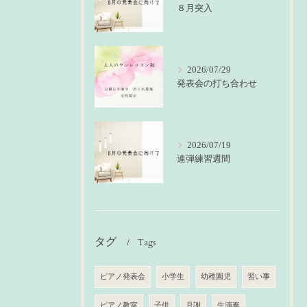
８月突入
2026/07/29
発表会の打ち合わせ
2026/07/19
連弾練習週間
タグ
Tags
ピアノ発表会
小学生
幼稚園児
習い事
ピアノ教室
子供
月謝
生演奏