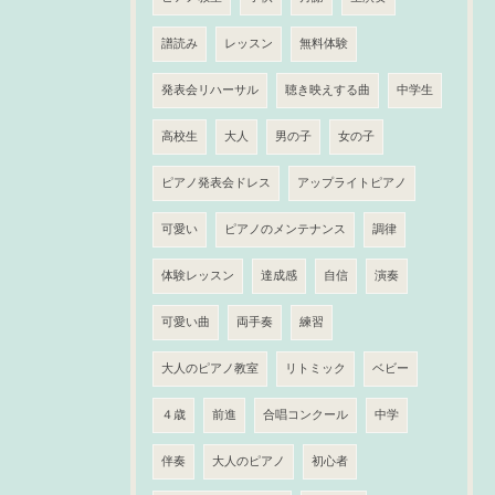
譜読み
レッスン
無料体験
発表会リハーサル
聴き映えする曲
中学生
高校生
大人
男の子
女の子
ピアノ発表会ドレス
アップライトピアノ
可愛い
ピアノのメンテナンス
調律
体験レッスン
達成感
自信
演奏
可愛い曲
両手奏
練習
大人のピアノ教室
リトミック
ベビー
４歳
前進
合唱コンクール
中学
伴奏
大人のピアノ
初心者