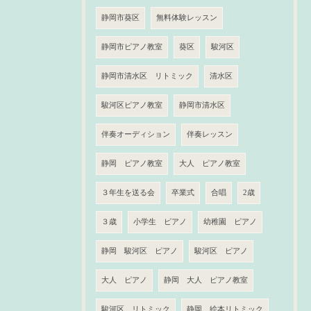
静岡市葵区
無料体験レッスン
静岡市ピアノ教室
葵区
駿河区
静岡市清水区 リトミック
清水区
駿河区ピアノ教室
静岡市清水区
伴奏オーディション
伴奏レッスン
静岡 ピアノ教室
大人 ピアノ教室
３年生を送る会
卒業式
合唱
2歳
３歳
小学生 ピアノ
幼稚園 ピアノ
静岡 駿河区 ピアノ
駿河区 ピアノ
大人 ピアノ
静岡 大人 ピアノ教室
駿河区 リトミック
静岡 絵本リトミック