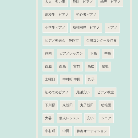
大人 習い事
静岡 ピアノ
幼児 ピアノ
高校生 ピアノ
初心者ピアノ
小学生ピアノ
幼稚園児 ピアノ
ピアノ
ピアノ発表会 静岡市
合唱コンクール伴奏
静岡
ピアノレッスン
下島
中島
西脇
西島
宮竹
高松
敷地
土曜日
中村町.中田
丸子
初めてのピアノ
月謝安い
ピアノ教室
下川原
東新田
丸子新田
幼稚園
大谷
個人レッスン
安い
シニア
中村町
中田
伴奏オーディション