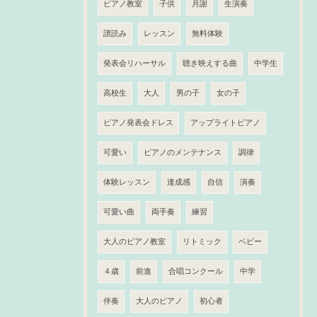
ピアノ教室
子供
月謝
生演奏
譜読み
レッスン
無料体験
発表会リハーサル
聴き映えする曲
中学生
高校生
大人
男の子
女の子
ピアノ発表会ドレス
アップライトピアノ
可愛い
ピアノのメンテナンス
調律
体験レッスン
達成感
自信
演奏
可愛い曲
両手奏
練習
大人のピアノ教室
リトミック
ベビー
４歳
前進
合唱コンクール
中学
伴奏
大人のピアノ
初心者