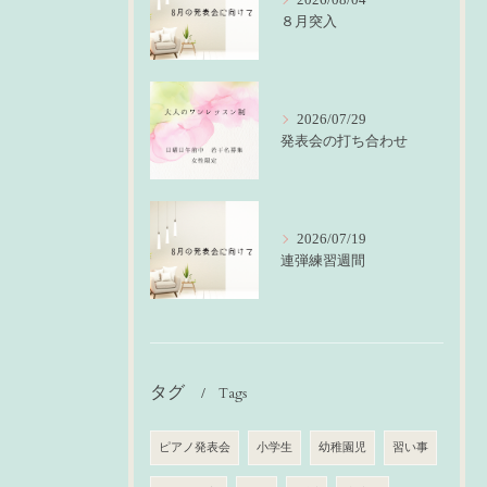
８月突入
2026/07/29
発表会の打ち合わせ
2026/07/19
連弾練習週間
タグ
Tags
ピアノ発表会
小学生
幼稚園児
習い事