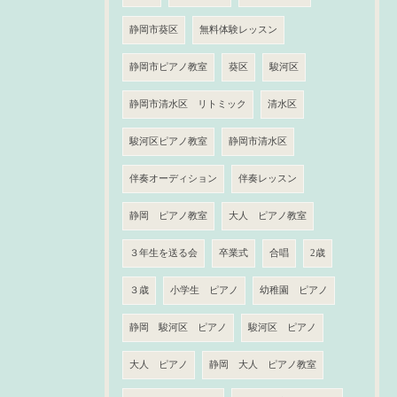
静岡市葵区
無料体験レッスン
静岡市ピアノ教室
葵区
駿河区
静岡市清水区 リトミック
清水区
駿河区ピアノ教室
静岡市清水区
伴奏オーディション
伴奏レッスン
静岡 ピアノ教室
大人 ピアノ教室
３年生を送る会
卒業式
合唱
2歳
３歳
小学生 ピアノ
幼稚園 ピアノ
静岡 駿河区 ピアノ
駿河区 ピアノ
大人 ピアノ
静岡 大人 ピアノ教室