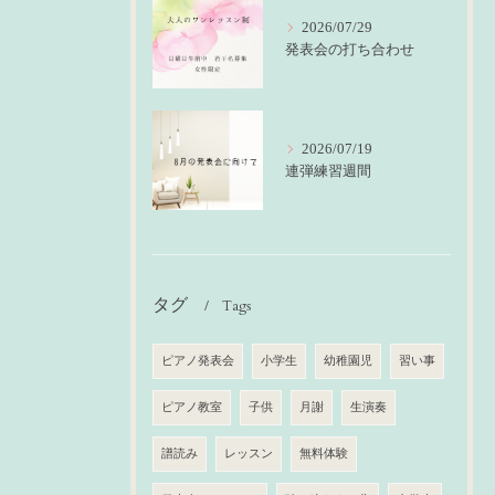
2026/07/29
発表会の打ち合わせ
2026/07/19
連弾練習週間
タグ
Tags
ピアノ発表会
小学生
幼稚園児
習い事
ピアノ教室
子供
月謝
生演奏
譜読み
レッスン
無料体験