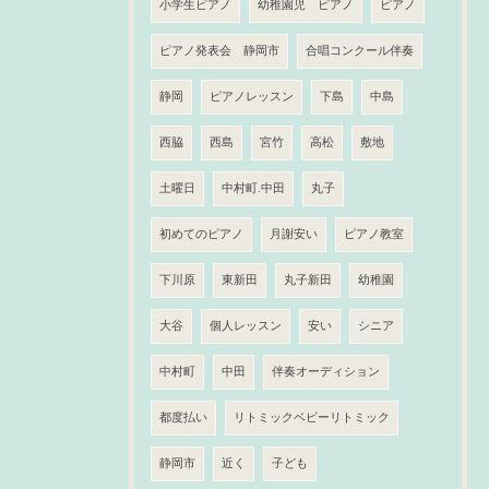
小学生ピアノ
幼稚園児 ピアノ
ピアノ
ピアノ発表会 静岡市
合唱コンクール伴奏
静岡
ピアノレッスン
下島
中島
西脇
西島
宮竹
高松
敷地
土曜日
中村町.中田
丸子
初めてのピアノ
月謝安い
ピアノ教室
下川原
東新田
丸子新田
幼稚園
大谷
個人レッスン
安い
シニア
中村町
中田
伴奏オーディション
都度払い
リトミックベビーリトミック
静岡市
近く
子ども