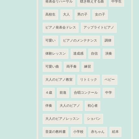
発表会リハーサル
聴き映えする曲
中学生
高校生
大人
男の子
女の子
ピアノ発表会ドレス
アップライトピアノ
可愛い
ピアノのメンテナンス
調律
体験レッスン
達成感
自信
演奏
可愛い曲
両手奏
練習
大人のピアノ教室
リトミック
ベビー
４歳
前進
合唱コンクール
中学
伴奏
大人のピアノ
初心者
大人のピアノレッスン
ショパン
音楽の教科書
小学校
赤ちゃん
絵本