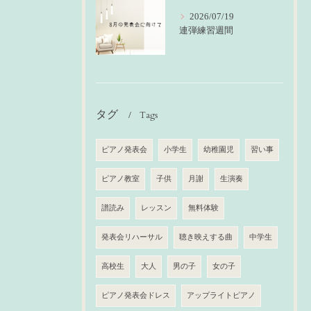
2026/07/19
連弾練習週間
タグ
Tags
ピアノ発表会
小学生
幼稚園児
習い事
ピアノ教室
子供
月謝
生演奏
譜読み
レッスン
無料体験
発表会リハーサル
聴き映えする曲
中学生
高校生
大人
男の子
女の子
ピアノ発表会ドレス
アップライトピアノ