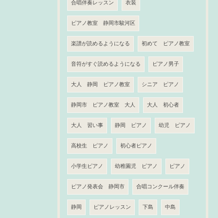
合唱伴奏レッスン
衣装
ピアノ教室 静岡市駿河区
楽譜が読めるようになる
初めて ピアノ教室
音符がすぐ読めるようになる
ピアノ男子
大人 静岡 ピアノ教室
シニア ピアノ
静岡市 ピアノ教室 大人
大人 初心者
大人 習い事
静岡 ピアノ
幼児 ピアノ
高校生 ピアノ
初心者ピアノ
小学生ピアノ
幼稚園児 ピアノ
ピアノ
ピアノ発表会 静岡市
合唱コンクール伴奏
静岡
ピアノレッスン
下島
中島