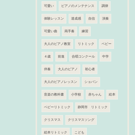
可愛い
ピアノのメンテナンス
調律
体験レッスン
達成感
自信
演奏
可愛い曲
両手奏
練習
大人のピアノ教室
リトミック
ベビー
４歳
前進
合唱コンクール
中学
伴奏
大人のピアノ
初心者
大人のピアノレッスン
ショパン
音楽の教科書
小学校
赤ちゃん
絵本
ベビーリトミック
静岡市 リトミック
クリスマス
クリスマスソング
絵本リトミック
こども