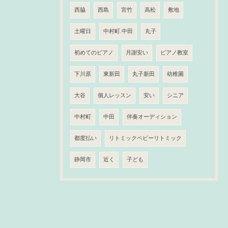
西脇
西島
宮竹
高松
敷地
土曜日
中村町.中田
丸子
初めてのピアノ
月謝安い
ピアノ教室
下川原
東新田
丸子新田
幼稚園
大谷
個人レッスン
安い
シニア
中村町
中田
伴奏オーディション
都度払い
リトミックベビーリトミック
静岡市
近く
子ども