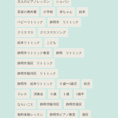
大人のピアノレッスン
ショパン
音楽の教科書
小学校
赤ちゃん
絵本
ベビーリトミック
静岡市 リトミック
クリスマス
クリスマスソング
絵本リトミック
こども
静岡市リトミック教室
静岡 リトミック
静岡市葵区 リトミック
静岡市駿河区 リトミック
静岡市 絵本リトミック
０歳〜3歳児
幼児
ドレス
演奏会
０歳
１歳
1歳半
ならいごと
静岡市駿河区
静岡市葵区
無料体験レッスン
静岡市ピアノ教室
葵区