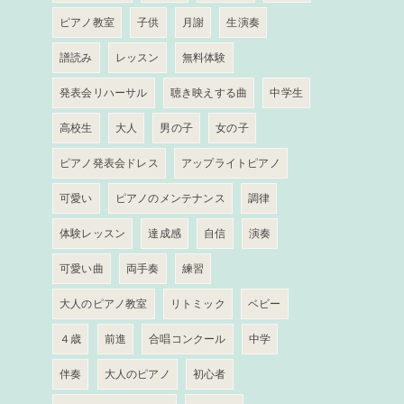
ピアノ教室
子供
月謝
生演奏
譜読み
レッスン
無料体験
発表会リハーサル
聴き映えする曲
中学生
高校生
大人
男の子
女の子
ピアノ発表会ドレス
アップライトピアノ
可愛い
ピアノのメンテナンス
調律
体験レッスン
達成感
自信
演奏
可愛い曲
両手奏
練習
大人のピアノ教室
リトミック
ベビー
４歳
前進
合唱コンクール
中学
伴奏
大人のピアノ
初心者