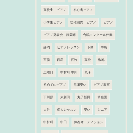
高校生 ピアノ
初心者ピアノ
小学生ピアノ
幼稚園児 ピアノ
ピアノ
ピアノ発表会 静岡市
合唱コンクール伴奏
静岡
ピアノレッスン
下島
中島
西脇
西島
宮竹
高松
敷地
土曜日
中村町.中田
丸子
初めてのピアノ
月謝安い
ピアノ教室
下川原
東新田
丸子新田
幼稚園
大谷
個人レッスン
安い
シニア
中村町
中田
伴奏オーディション