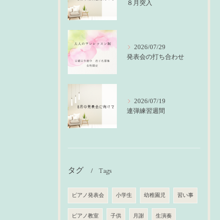
８月突入
2026/07/29
発表会の打ち合わせ
2026/07/19
連弾練習週間
タグ
Tags
ピアノ発表会
小学生
幼稚園児
習い事
ピアノ教室
子供
月謝
生演奏