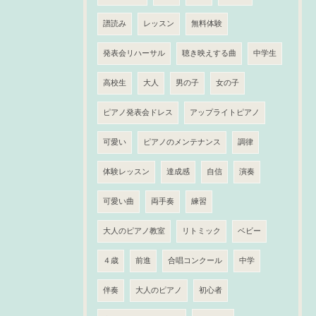
譜読み
レッスン
無料体験
発表会リハーサル
聴き映えする曲
中学生
高校生
大人
男の子
女の子
ピアノ発表会ドレス
アップライトピアノ
可愛い
ピアノのメンテナンス
調律
体験レッスン
達成感
自信
演奏
可愛い曲
両手奏
練習
大人のピアノ教室
リトミック
ベビー
４歳
前進
合唱コンクール
中学
伴奏
大人のピアノ
初心者