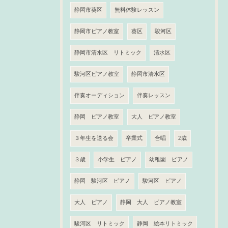
静岡市葵区
無料体験レッスン
静岡市ピアノ教室
葵区
駿河区
静岡市清水区 リトミック
清水区
駿河区ピアノ教室
静岡市清水区
伴奏オーディション
伴奏レッスン
静岡 ピアノ教室
大人 ピアノ教室
３年生を送る会
卒業式
合唱
2歳
３歳
小学生 ピアノ
幼稚園 ピアノ
静岡 駿河区 ピアノ
駿河区 ピアノ
大人 ピアノ
静岡 大人 ピアノ教室
駿河区 リトミック
静岡 絵本リトミック