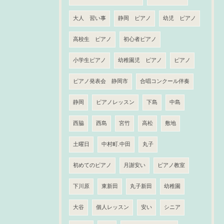
大人 習い事
静岡 ピアノ
幼児 ピアノ
高校生 ピアノ
初心者ピアノ
小学生ピアノ
幼稚園児 ピアノ
ピアノ
ピアノ発表会 静岡市
合唱コンクール伴奏
静岡
ピアノレッスン
下島
中島
西脇
西島
宮竹
高松
敷地
土曜日
中村町.中田
丸子
初めてのピアノ
月謝安い
ピアノ教室
下川原
東新田
丸子新田
幼稚園
大谷
個人レッスン
安い
シニア