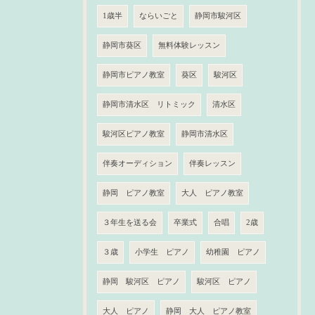
1歳半
ならいごと
静岡市駿河区
静岡市葵区
無料体験レッスン
静岡市ピアノ教室
葵区
駿河区
静岡市清水区 リトミック
清水区
駿河区ピアノ教室
静岡市清水区
伴奏オーディション
伴奏レッスン
静岡 ピアノ教室
大人 ピアノ教室
３年生を送る会
卒業式
合唱
2歳
３歳
小学生 ピアノ
幼稚園 ピアノ
静岡 駿河区 ピアノ
駿河区 ピアノ
大人 ピアノ
静岡 大人 ピアノ教室