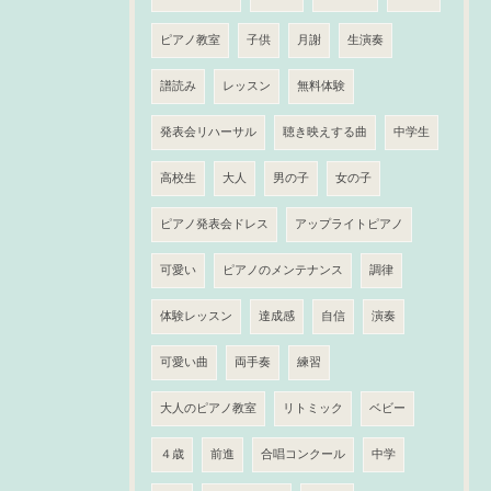
ピアノ教室
子供
月謝
生演奏
譜読み
レッスン
無料体験
発表会リハーサル
聴き映えする曲
中学生
高校生
大人
男の子
女の子
ピアノ発表会ドレス
アップライトピアノ
可愛い
ピアノのメンテナンス
調律
体験レッスン
達成感
自信
演奏
可愛い曲
両手奏
練習
大人のピアノ教室
リトミック
ベビー
４歳
前進
合唱コンクール
中学