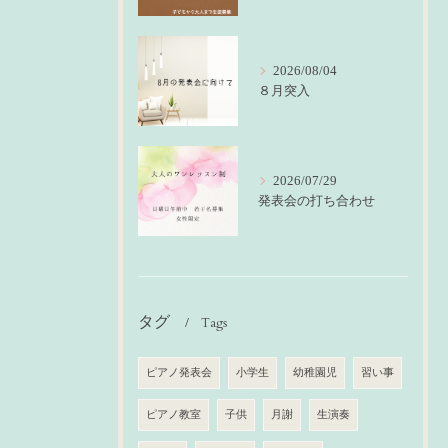
2026/08/04
８月突入
2026/07/29
発表会の打ち合わせ
タグ
Tags
ピアノ発表会
小学生
幼稚園児
習い事
ピアノ教室
子供
月謝
生演奏