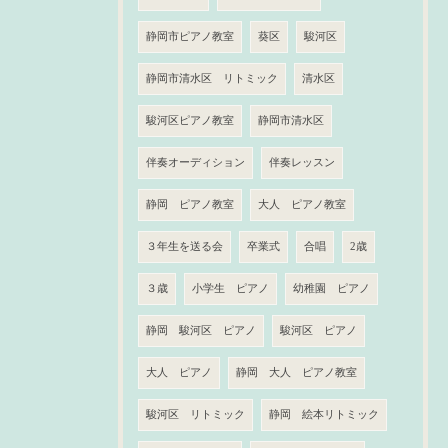
静岡市ピアノ教室
葵区
駿河区
静岡市清水区 リトミック
清水区
駿河区ピアノ教室
静岡市清水区
伴奏オーディション
伴奏レッスン
静岡 ピアノ教室
大人 ピアノ教室
３年生を送る会
卒業式
合唱
2歳
３歳
小学生 ピアノ
幼稚園 ピアノ
静岡 駿河区 ピアノ
駿河区 ピアノ
大人 ピアノ
静岡 大人 ピアノ教室
駿河区 リトミック
静岡 絵本リトミック