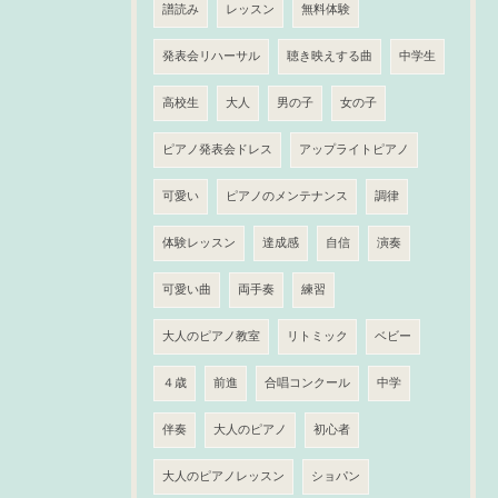
譜読み
レッスン
無料体験
発表会リハーサル
聴き映えする曲
中学生
高校生
大人
男の子
女の子
ピアノ発表会ドレス
アップライトピアノ
可愛い
ピアノのメンテナンス
調律
体験レッスン
達成感
自信
演奏
可愛い曲
両手奏
練習
大人のピアノ教室
リトミック
ベビー
４歳
前進
合唱コンクール
中学
伴奏
大人のピアノ
初心者
大人のピアノレッスン
ショパン