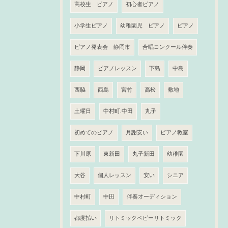
高校生 ピアノ
初心者ピアノ
小学生ピアノ
幼稚園児 ピアノ
ピアノ
ピアノ発表会 静岡市
合唱コンクール伴奏
静岡
ピアノレッスン
下島
中島
西脇
西島
宮竹
高松
敷地
土曜日
中村町.中田
丸子
初めてのピアノ
月謝安い
ピアノ教室
下川原
東新田
丸子新田
幼稚園
大谷
個人レッスン
安い
シニア
中村町
中田
伴奏オーディション
都度払い
リトミックベビーリトミック