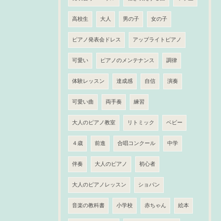
高校生
大人
男の子
女の子
ピアノ発表会ドレス
アップライトピアノ
可愛い
ピアノのメンテナンス
調律
体験レッスン
達成感
自信
演奏
可愛い曲
両手奏
練習
大人のピアノ教室
リトミック
ベビー
４歳
前進
合唱コンクール
中学
伴奏
大人のピアノ
初心者
大人のピアノレッスン
ショパン
音楽の教科書
小学校
赤ちゃん
絵本