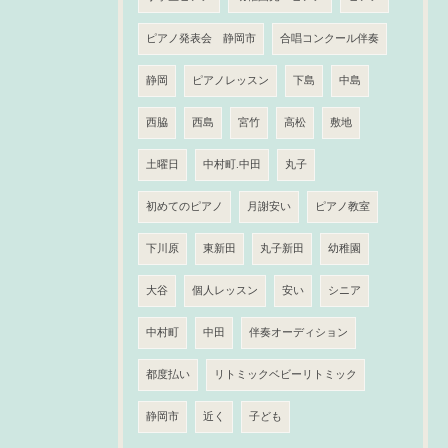
ピアノ発表会 静岡市
合唱コンクール伴奏
静岡
ピアノレッスン
下島
中島
西脇
西島
宮竹
高松
敷地
土曜日
中村町.中田
丸子
初めてのピアノ
月謝安い
ピアノ教室
下川原
東新田
丸子新田
幼稚園
大谷
個人レッスン
安い
シニア
中村町
中田
伴奏オーディション
都度払い
リトミックベビーリトミック
静岡市
近く
子ども