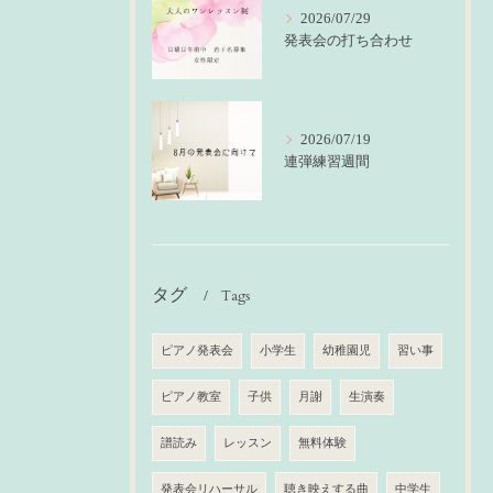
2026/07/29
発表会の打ち合わせ
2026/07/19
連弾練習週間
タグ
Tags
ピアノ発表会
小学生
幼稚園児
習い事
ピアノ教室
子供
月謝
生演奏
譜読み
レッスン
無料体験
発表会リハーサル
聴き映えする曲
中学生