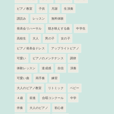
ピアノ教室
子供
月謝
生演奏
譜読み
レッスン
無料体験
発表会リハーサル
聴き映えする曲
中学生
高校生
大人
男の子
女の子
ピアノ発表会ドレス
アップライトピアノ
可愛い
ピアノのメンテナンス
調律
体験レッスン
達成感
自信
演奏
可愛い曲
両手奏
練習
大人のピアノ教室
リトミック
ベビー
４歳
前進
合唱コンクール
中学
伴奏
大人のピアノ
初心者