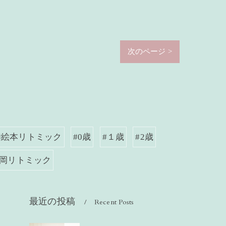
次のページ >
#絵本リトミック
#0歳
#１歳
#2歳
静岡リトミック
最近の投稿
Recent Posts