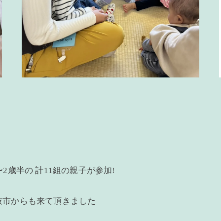
2歳半の 計11組の親子が参加!
枝市からも来て頂きました