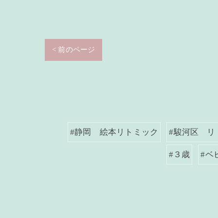
< 前のページ
#静岡 絵本リトミック
#駿河区 リ
#３歳
#ベ