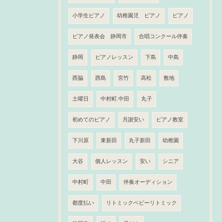
小学生ピアノ
幼稚園児 ピアノ
ピアノ
ピアノ発表会 静岡市
合唱コンクール伴奏
静岡
ピアノレッスン
下島
中島
西脇
西島
宮竹
高松
敷地
土曜日
中村町.中田
丸子
初めてのピアノ
月謝安い
ピアノ教室
下川原
東新田
丸子新田
幼稚園
大谷
個人レッスン
安い
シニア
中村町
中田
伴奏オーディション
都度払い
リトミックベビーリトミック