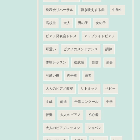
発表会リハーサル
聴き映えする曲
中学生
高校生
大人
男の子
女の子
ピアノ発表会ドレス
アップライトピアノ
可愛い
ピアノのメンテナンス
調律
体験レッスン
達成感
自信
演奏
可愛い曲
両手奏
練習
大人のピアノ教室
リトミック
ベビー
４歳
前進
合唱コンクール
中学
伴奏
大人のピアノ
初心者
大人のピアノレッスン
ショパン