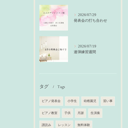
2026/07/29
発表会の打ち合わせ
2026/07/19
連弾練習週間
タグ
Tags
ピアノ発表会
小学生
幼稚園児
習い事
ピアノ教室
子供
月謝
生演奏
譜読み
レッスン
無料体験