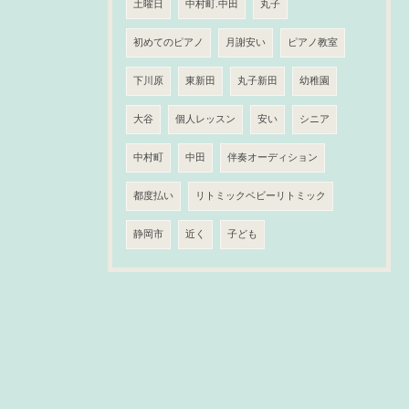
土曜日
中村町.中田
丸子
初めてのピアノ
月謝安い
ピアノ教室
下川原
東新田
丸子新田
幼稚園
大谷
個人レッスン
安い
シニア
中村町
中田
伴奏オーディション
都度払い
リトミックベビーリトミック
静岡市
近く
子ども