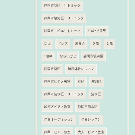
静岡市葵区 リトミック
静岡市駿河区 リトミック
静岡市 絵本リトミック
０歳〜3歳児
幼児
ドレス
演奏会
０歳
１歳
1歳半
ならいごと
静岡市駿河区
静岡市葵区
無料体験レッスン
静岡市ピアノ教室
葵区
駿河区
静岡市清水区 リトミック
清水区
駿河区ピアノ教室
静岡市清水区
伴奏オーディション
伴奏レッスン
静岡 ピアノ教室
大人 ピアノ教室