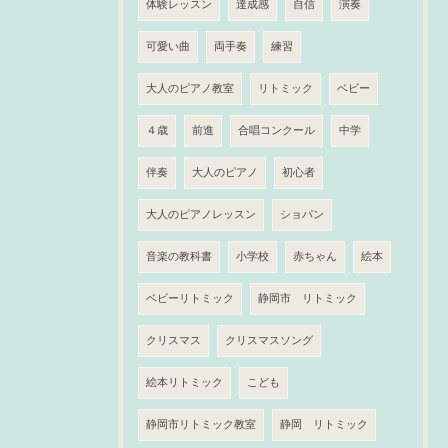
体験レッスン
達成感
自信
演奏
可愛い曲
両手奏
練習
大人のピアノ教室
リトミック
ベビー
４歳
前進
合唱コンクール
中学
伴奏
大人のピアノ
初心者
大人のピアノレッスン
ショパン
音楽の教科書
小学校
赤ちゃん
絵本
ベビーリトミック
静岡市 リトミック
クリスマス
クリスマスソング
絵本リトミック
こども
静岡市リトミック教室
静岡 リトミック