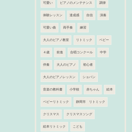
可愛い
ピアノのメンテナンス
調律
体験レッスン
達成感
自信
演奏
可愛い曲
両手奏
練習
大人のピアノ教室
リトミック
ベビー
４歳
前進
合唱コンクール
中学
伴奏
大人のピアノ
初心者
大人のピアノレッスン
ショパン
音楽の教科書
小学校
赤ちゃん
絵本
ベビーリトミック
静岡市 リトミック
クリスマス
クリスマスソング
絵本リトミック
こども