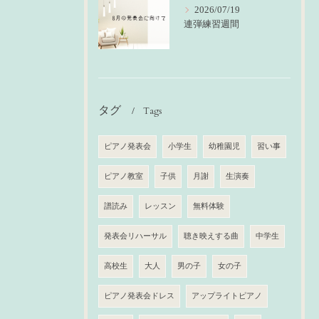
2026/07/19
連弾練習週間
タグ
Tags
ピアノ発表会
小学生
幼稚園児
習い事
ピアノ教室
子供
月謝
生演奏
譜読み
レッスン
無料体験
発表会リハーサル
聴き映えする曲
中学生
高校生
大人
男の子
女の子
ピアノ発表会ドレス
アップライトピアノ