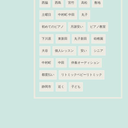
西脇
西島
宮竹
高松
敷地
土曜日
中村町.中田
丸子
初めてのピアノ
月謝安い
ピアノ教室
下川原
東新田
丸子新田
幼稚園
大谷
個人レッスン
安い
シニア
中村町
中田
伴奏オーディション
都度払い
リトミックベビーリトミック
静岡市
近く
子ども