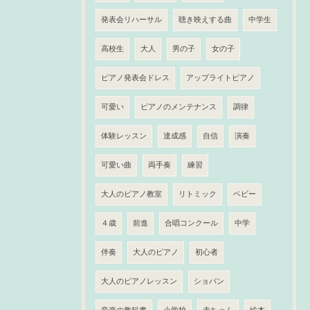
発表会リハーサル
聴き映えする曲
中学生
高校生
大人
男の子
女の子
ピアノ発表会ドレス
アップライトピアノ
可愛い
ピアノのメンテナンス
調律
体験レッスン
達成感
自信
演奏
可愛い曲
両手奏
練習
大人のピアノ教室
リトミック
ベビー
４歳
前進
合唱コンクール
中学
伴奏
大人のピアノ
初心者
大人のピアノレッスン
ショパン