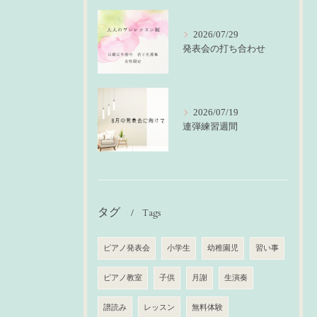
2026/07/29
発表会の打ち合わせ
2026/07/19
連弾練習週間
タグ
Tags
ピアノ発表会
小学生
幼稚園児
習い事
ピアノ教室
子供
月謝
生演奏
譜読み
レッスン
無料体験