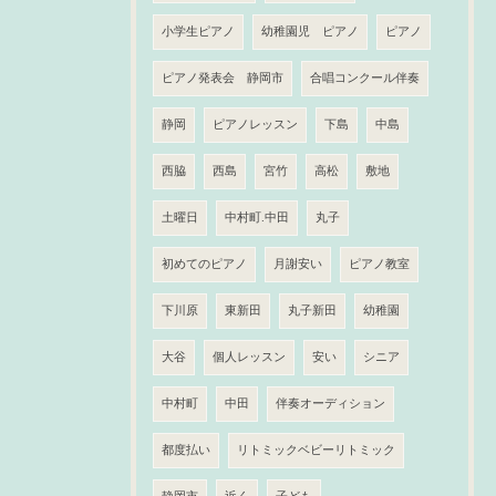
小学生ピアノ
幼稚園児 ピアノ
ピアノ
ピアノ発表会 静岡市
合唱コンクール伴奏
静岡
ピアノレッスン
下島
中島
西脇
西島
宮竹
高松
敷地
土曜日
中村町.中田
丸子
初めてのピアノ
月謝安い
ピアノ教室
下川原
東新田
丸子新田
幼稚園
大谷
個人レッスン
安い
シニア
中村町
中田
伴奏オーディション
都度払い
リトミックベビーリトミック