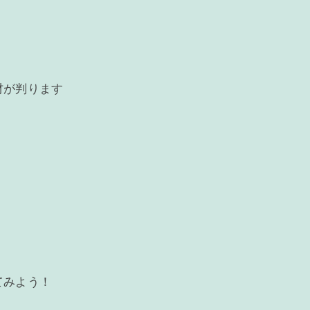
材が判ります
てみよう！