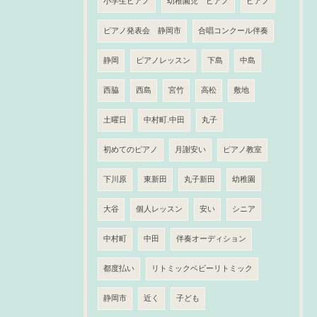
小学生ピアノ
幼稚園児 ピアノ
ピアノ
ピアノ発表会 静岡市
合唱コンクール伴奏
静岡
ピアノレッスン
下島
中島
西脇
西島
宮竹
高松
敷地
土曜日
中村町.中田
丸子
初めてのピアノ
月謝安い
ピアノ教室
下川原
東新田
丸子新田
幼稚園
大谷
個人レッスン
安い
シニア
中村町
中田
伴奏オーディション
都度払い
リトミックベビーリトミック
静岡市
近く
子ども