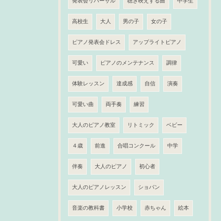
発表会リハーサル
聴き映えする曲
中学生
高校生
大人
男の子
女の子
ピアノ発表会ドレス
アップライトピアノ
可愛い
ピアノのメンテナンス
調律
体験レッスン
達成感
自信
演奏
可愛い曲
両手奏
練習
大人のピアノ教室
リトミック
ベビー
４歳
前進
合唱コンクール
中学
伴奏
大人のピアノ
初心者
大人のピアノレッスン
ショパン
音楽の教科書
小学校
赤ちゃん
絵本