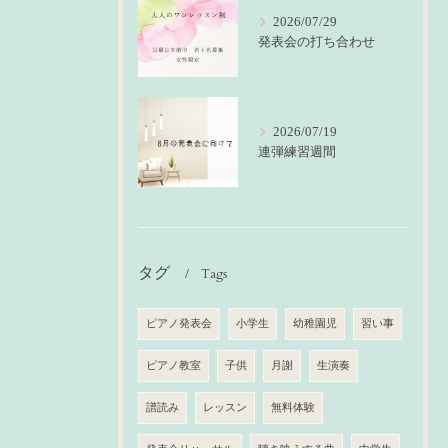
2026/07/29
発表会の打ち合わせ
2026/07/19
連弾練習週間
タグ
Tags
ピアノ発表会
小学生
幼稚園児
習い事
ピアノ教室
子供
月謝
生演奏
譜読み
レッスン
無料体験