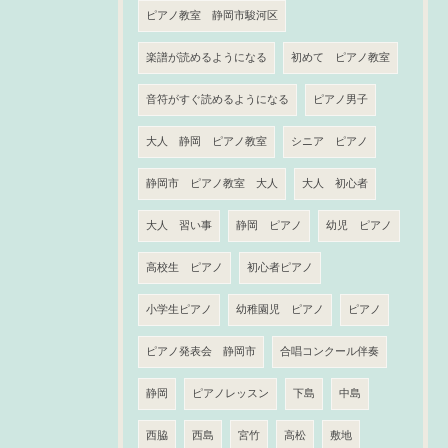
ピアノ教室 静岡市駿河区
楽譜が読めるようになる
初めて ピアノ教室
音符がすぐ読めるようになる
ピアノ男子
大人 静岡 ピアノ教室
シニア ピアノ
静岡市 ピアノ教室 大人
大人 初心者
大人 習い事
静岡 ピアノ
幼児 ピアノ
高校生 ピアノ
初心者ピアノ
小学生ピアノ
幼稚園児 ピアノ
ピアノ
ピアノ発表会 静岡市
合唱コンクール伴奏
静岡
ピアノレッスン
下島
中島
西脇
西島
宮竹
高松
敷地