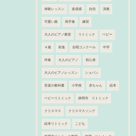
体験レッスン
達成感
自信
演奏
可愛い曲
両手奏
練習
大人のピアノ教室
リトミック
ベビー
４歳
前進
合唱コンクール
中学
伴奏
大人のピアノ
初心者
大人のピアノレッスン
ショパン
音楽の教科書
小学校
赤ちゃん
絵本
ベビーリトミック
静岡市 リトミック
クリスマス
クリスマスソング
絵本リトミック
こども