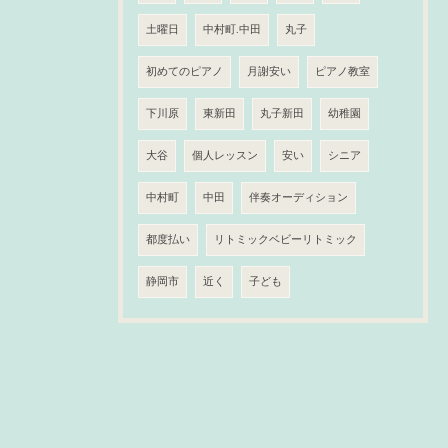
土曜日
中村町.中田
丸子
初めてのピアノ
月謝安い
ピアノ教室
下川原
東新田
丸子新田
幼稚園
大谷
個人レッスン
安い
シニア
中村町
中田
伴奏オーディション
都度払い
リトミックベビーリトミック
静岡市
近く
子ども