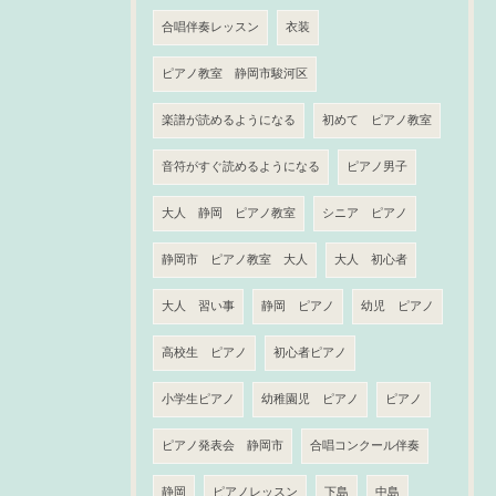
合唱伴奏レッスン
衣装
ピアノ教室 静岡市駿河区
楽譜が読めるようになる
初めて ピアノ教室
音符がすぐ読めるようになる
ピアノ男子
大人 静岡 ピアノ教室
シニア ピアノ
静岡市 ピアノ教室 大人
大人 初心者
大人 習い事
静岡 ピアノ
幼児 ピアノ
高校生 ピアノ
初心者ピアノ
小学生ピアノ
幼稚園児 ピアノ
ピアノ
ピアノ発表会 静岡市
合唱コンクール伴奏
静岡
ピアノレッスン
下島
中島