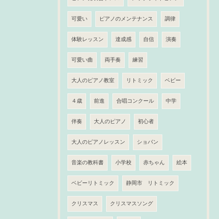
可愛い
ピアノのメンテナンス
調律
体験レッスン
達成感
自信
演奏
可愛い曲
両手奏
練習
大人のピアノ教室
リトミック
ベビー
４歳
前進
合唱コンクール
中学
伴奏
大人のピアノ
初心者
大人のピアノレッスン
ショパン
音楽の教科書
小学校
赤ちゃん
絵本
ベビーリトミック
静岡市 リトミック
クリスマス
クリスマスソング