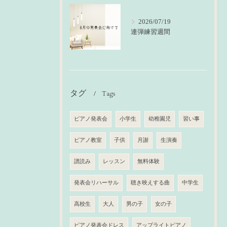
2026/07/19
連弾練習週間
タグ
Tags
ピアノ発表会
小学生
幼稚園児
習い事
ピアノ教室
子供
月謝
生演奏
譜読み
レッスン
無料体験
発表会リハーサル
聴き映えする曲
中学生
高校生
大人
男の子
女の子
ピアノ発表会ドレス
アップライトピアノ