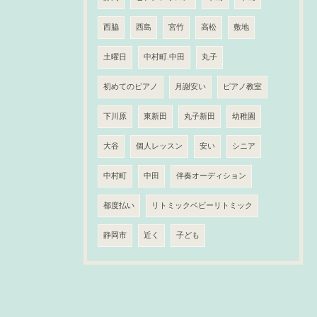
西脇
西島
宮竹
高松
敷地
土曜日
中村町.中田
丸子
初めてのピアノ
月謝安い
ピアノ教室
下川原
東新田
丸子新田
幼稚園
大谷
個人レッスン
安い
シニア
中村町
中田
伴奏オーディション
都度払い
リトミックベビーリトミック
静岡市
近く
子ども